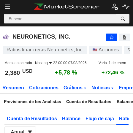
NEURONETICS, INC.
2,380
$
+5,78 %
NEURONETICS, INC.
Ratios financieras Neuronetics, Inc.
Acciones
ST
Mercado cerrado -
Nasdaq
22:00:00 07/08/2026
Varia. 1 de enero.
USD
+5,78 %
2,380
+72,46 %
Resumen
Cotizaciones
Gráficos
Noticias
Empr
Previsiones de los Analistas
Cuenta de Resultados
Balance
Cuenta de Resultados
Balance
Flujo de caja
Ratios
Anual