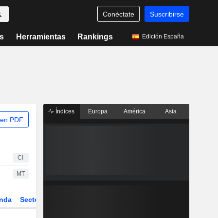
Conéctate
Suscribirse
s
Herramientas
Rankings
Edición España
Índices
Europa
América
Asia
 en PDF
CI
MT
nda
Sector
Derivados
ETFs