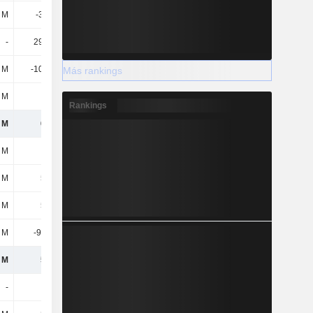
 M
-37,4 M
-7,22 M
-
-
29,38 M
-77,56 M
671 M
 M
-10,96 M
-16,49 M
-861 M
Más rankings
 M
-
-275 M
-19,94 M
Rankings
 M
664 M
-173 M
-1770,6 M
 M
116 M
69,51 M
61,35 M
 M
549 M
-242 M
-1831,95 M
 M
549 M
-242 M
-1831,95 M
 M
-994 mil
-27,72 M
-12,96 M
 M
548 M
-270 M
-1844,91 M
-
-
21,07 M
1,3 M