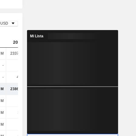
USD
Mi Lista
2023
2024
2025
 M
2337,06 M
2206,52 M
1376,38 M
-
-
-
-
-
49,9 M
148 M
116 M
 M
2386,96 M
2354,11 M
1492,31 M
 M
124 M
156 M
208 M
 M
336 M
451 M
415 M
 M
187 M
162 M
204 M