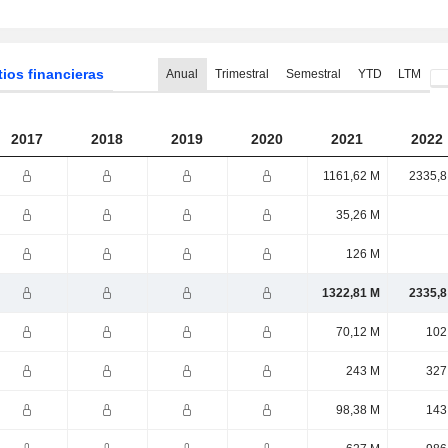
tios financieras
Anual
Trimestral
Semestral
YTD
LTM
2017
2018
2019
2020
2021
2022
1161,62 M
2335,8
35,26 M
126 M
1322,81 M
2335,8
70,12 M
102
243 M
327
98,38 M
143