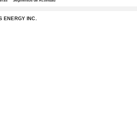
ieras
Segmentos de Actividad
SS ENERGY INC.