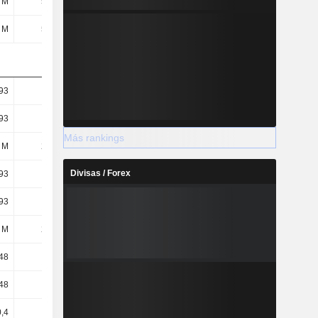
 M
548 M
-291 M
-1846,21 M
 M
548 M
-291 M
-1846,21 M
93
2,66
-1,34
-6,63
93
2,66
-1,34
-6,63
Más rankings
 M
206 M
218 M
278 M
Divisas / Forex
93
2,65
-1,34
-6,63
93
2,65
-1,34
-6,63
 M
206 M
219 M
278 M
48
2,09
0,49
-1,84
48
2,08
0,49
-1,84
0,4
3,4
0,3
-