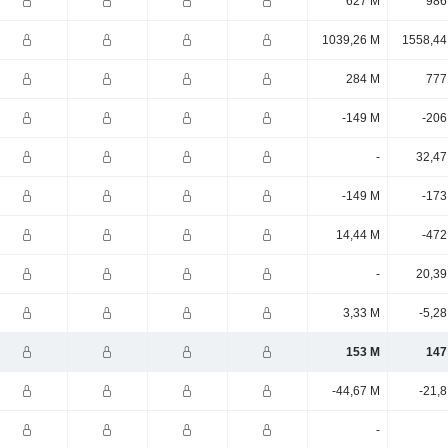
627 M
986
1039,26 M
1558,44
284 M
777
-149 M
-206
-
32,47
-149 M
-173
14,44 M
-472
-
20,39
3,33 M
-5,2
153 M
147
-44,67 M
-21,
-