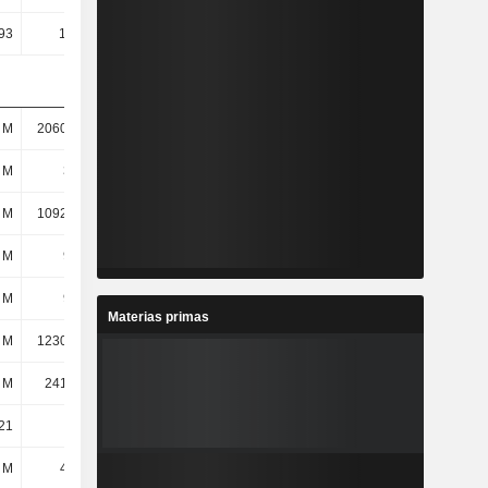
93
132,14
-24,18
-0,02
 M
2060,21 M
1698,35 M
1179,51 M
 M
353 M
667 M
325 M
 M
1092,18 M
797 M
60 M
 M
932 M
646 M
-169 M
 M
905 M
634 M
-182 M
Materias primas
 M
1230,55 M
970 M
173 M
 M
2413,3 M
2364,86 M
1504,04 M
21
17,39
-40,21
-3,46
 M
47,2 M
36,18 M
-646 mil