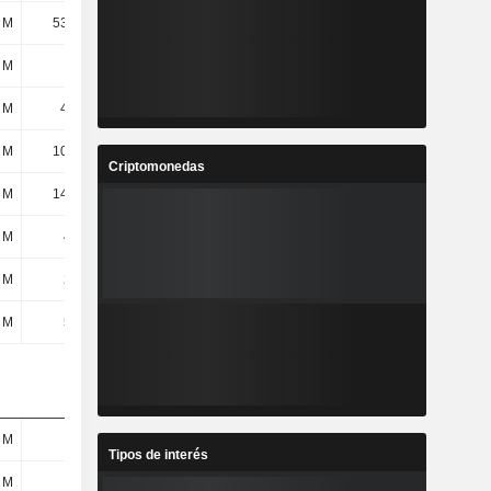
 M
53,38 M
27,87 M
36,15 M
 M
101 M
64,04 M
35,5 M
 M
4,03 M
-11,39 M
11,02 M
 M
10,91 M
16,86 M
14,82 M
Criptomonedas
 M
14,94 M
5,47 M
25,85 M
 M
430 M
107 M
-514 M
 M
296 M
486 M
340 M
 M
574 M
815 M
1117,41 M
 M
138 M
173 M
113 M
Tipos de interés
 M
104 M
134 M
112 M