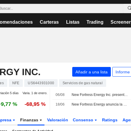
omendaciones
Carteras
Listas
Trading
Screener
RGY INC.
Añadir a una lista
Informe
es
NFE
US6443931000
Servicios de gas natural
riación 5 días
Varia. 1 de enero.
06/08
New Fortress Energy Inc. presenta sus resultados del segundo trimestre y del primer semestre de 2026
+9,77 %
-68,95 %
18/06
New Fortress Energy anuncia la aprobación de su plan de reestructuración en el Reino Unido
presa
Finanzas
Valoración
Consenso
Ratings
Age