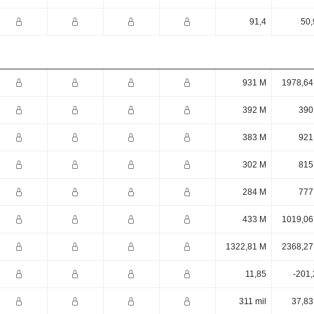
91,4
50,
931 M
1978,64
392 M
390
383 M
921
302 M
815
284 M
777
433 M
1019,06
1322,81 M
2368,27
11,85
-201,
311 mil
37,83