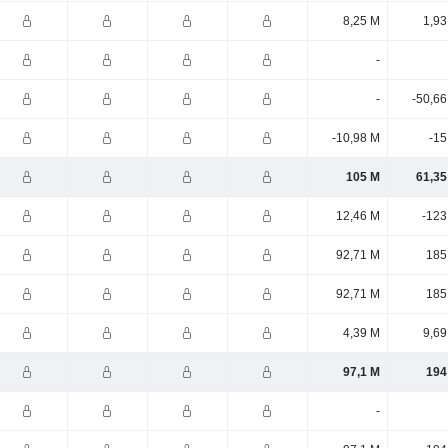
8,25 M
1,93
-
-
-50,66
-10,98 M
-15
105 M
61,35
12,46 M
-123
92,71 M
185
92,71 M
185
4,39 M
9,69
97,1 M
194
-