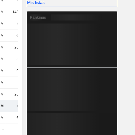
 M
834 M
951 M
848 M
Mis listas
 M
1482,1 M
1719,89 M
1674,66 M
Rankings
 M
905 M
634 M
-182 M
 M
-278 M
-328 M
-778 M
 M
26,34 M
10,75 M
11,72 M
 M
-252 M
-318 M
-766 M
 M
9,97 M
-
-
 M
-
27,17 M
-13,99 M
8 M
26,99 M
-128 M
162 M
 M
690 M
216 M
-801 M
8 M
-6,95 M
-12,28 M
-162 M
-
-
-
-598 M