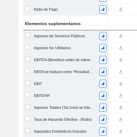
Ratio de Pago
Elementos suplementarios
Ingresos de Servicios Públicos
Ingresos No Utilitarios
EBITDA (Beneficio antes de intereses, impuestos, depreciación y amortización)
EBITA se traduce como "Resultado Antes de Intereses, Impuestos y Amortizaciones" en español.
EBIT
EBITDAR
Ingresos Totales (Tal como se Informó)
Tasa de Impuesto Efectiva - (Ratio)
Impuestos Domésticos Actuales