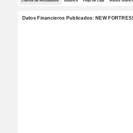
Cuenta de Resultados
Balance
Flujo de caja
Ratios financ
Datos Financieros Publicados: NEW FORTRE