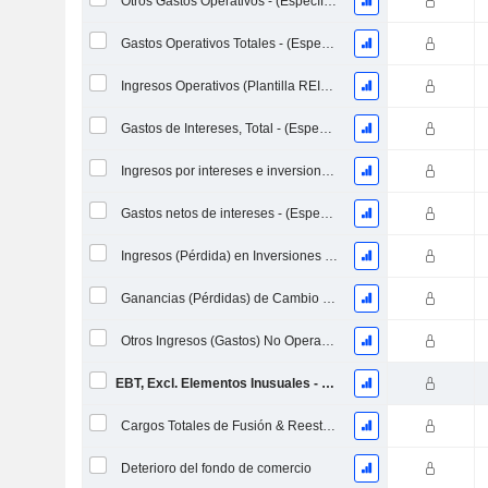
Otros Gastos Operativos - (Específico del Modelo)
Gastos Operativos Totales - (Específico del Modelo)
Ingresos Operativos (Plantilla REIT / Utility)
Gastos de Intereses, Total - (Específico del Modelo)
Ingresos por intereses e inversiones - (Específico de la plantilla)
Gastos netos de intereses - (Específico del modelo)
Ingresos (Pérdida) en Inversiones de Capital Propio - (Específico del Modelo)
Ganancias (Pérdidas) de Cambio de Divisas - (Específico del Modelo)
Otros Ingresos (Gastos) No Operacionales - (Específico del Modelo)
EBT, Excl. Elementos Inusuales - (Específico del Modelo)
Cargos Totales de Fusión & Reestructuración Asociados
Deterioro del fondo de comercio