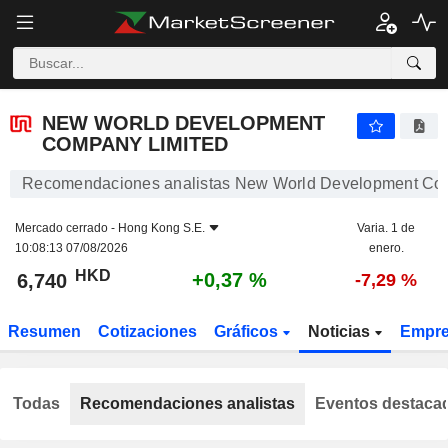
NEW WORLD DEVELOPMENT COMPANY LIMITED
6,740
$
+0,37 %
NEW WORLD DEVELOPMENT
COMPANY LIMITED
Recomendaciones analistas New World Development Co
Mercado cerrado -
Hong Kong S.E.
Varia. 1 de
10:08:13 07/08/2026
enero.
HKD
+0,37 %
6,740
-7,29 %
Resumen
Cotizaciones
Gráficos
Noticias
Empr
Todas
Recomendaciones analistas
Eventos destaca