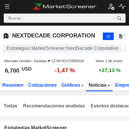
NEXTDECADE CORPORATION
6,700
$
-1,47 %
NEXTDECADE CORPORATION
Estrategias MarketScreener NextDecade Corporation
Mercado cerrado -
Nasdaq
22:00:00 07/08/2026
Varia. 1 de enero.
USD
-1,47 %
6,700
+27,13 %
Resumen
Cotizaciones
Gráficos
Noticias
Empr
Todas
Recomendaciones analistas
Eventos destaca
Estrategias MarketScreener