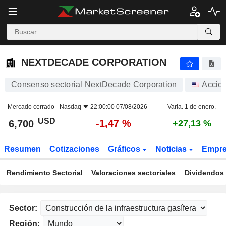
NEXTDECADE CORPORATION
6,700
$
-1,47 %
NEXTDECADE CORPORATION
Consenso sectorial NextDecade Corporation
Accio
Mercado cerrado -
Nasdaq
22:00:00 07/08/2026
Varia. 1 de enero.
USD
-1,47 %
6,700
+27,13 %
Resumen
Cotizaciones
Gráficos
Noticias
Empr
Rendimiento Sectorial
Valoraciones sectoriales
Dividendos 
Sector:
Región: