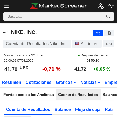
NIKE, INC.
41,70
$
-0,71 %
NIKE, INC.
Cuenta de Resultados Nike, Inc.
Acciones
NKE
Mercado cerrado -
NYSE
Después del cierre
22:00:02 07/08/2026
01:59:10
USD
-0,71 %
41,70
41,72
+0,05 %
Resumen
Cotizaciones
Gráficos
Noticias
Empr
Previsiones de los Analistas
Cuenta de Resultados
Balance
Cuenta de Resultados
Balance
Flujo de caja
Ratios