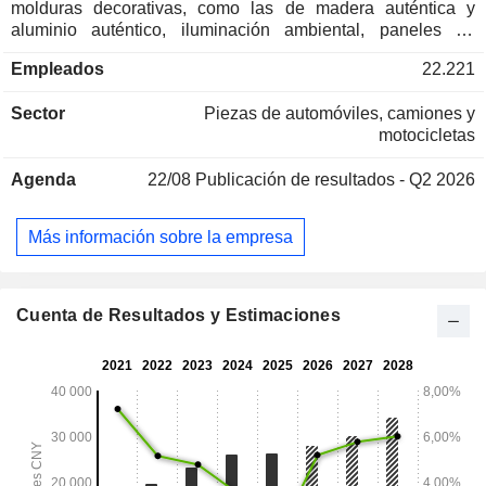
molduras decorativas, como las de madera auténtica y
aluminio auténtico, iluminación ambiental, paneles de
instrumentos principales y auxiliares, paneles de puertas,
Empleados
22.221
pilares, techos, reposacabezas, conductos de aire, rejillas,
cubiertas de los puertos de repostaje/carga, pedales
Sector
Piezas de automóviles, camiones y
eléctricos y otros embellecedores interiores y exteriores,
motocicletas
carcasas de baterías, piezas de estampado en frío,
conformado en caliente, columnas de dirección para techos
Agenda
22/08
Publicación de resultados - Q2 2026
solares y otras piezas metálicas de la carrocería, sistemas
de retrovisores, sistemas de protección de mazos de cables,
componentes plásticos de protección de alta tensión y otros
Más información sobre la empresa
productos electrónicos y de nuevas energías. La empresa
opera principalmente en los mercados nacionales e
internacionales.
Cuenta de Resultados y Estimaciones