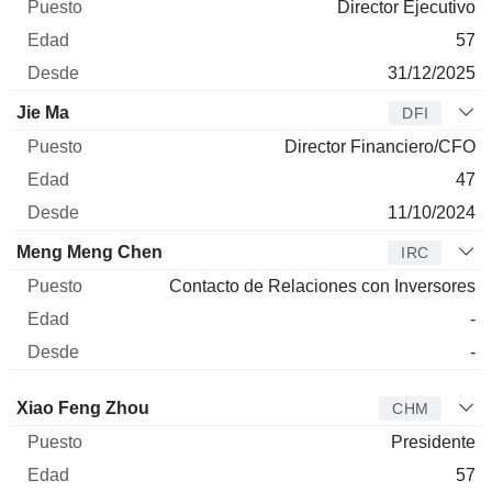
Director Ejecutivo
57
31/12/2025
Jie Ma
DFI
Director Financiero/CFO
47
11/10/2024
Meng Meng Chen
IRC
Contacto de Relaciones con Inversores
-
-
Administrador
Puesto
Edad
Desde
Xiao Feng Zhou
CHM
Presidente
57