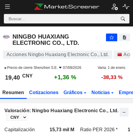
NINGBO HUAXIANG ELECTRONIC CO., LTD.
19,40
¥
+1,36 %
NINGBO HUAXIANG
ELECTRONIC CO., LTD.
Acciones Ningbo Huaxiang Electronic Co., Ltd.
Acc
Precio de cierre
Shenzhen S.E.
07/08/2026
Varia. 1 de enero.
CNY
+1,36 %
19,40
-38,33 %
Resumen
Cotizaciones
Gráficos
Noticias
Empr
Valoración: Ningbo Huaxiang Electronic Co., Ltd.
Capitalización
15,73 mil M
Ratio PER 2026 *
10