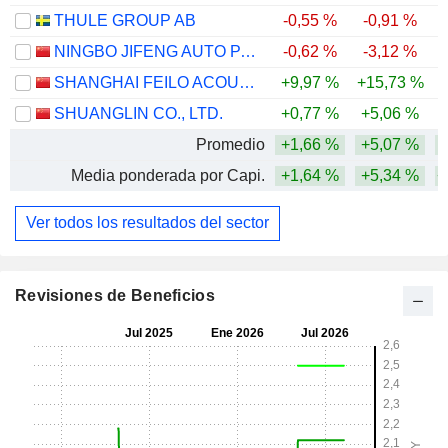
THULE GROUP AB
-0,55 %
-0,91 %
-
NINGBO JIFENG AUTO PARTS CO., LTD.
-0,62 %
-3,12 %
SHANGHAI FEILO ACOUSTICS CO.,LTD
+9,97 %
+15,73 %
SHUANGLIN CO., LTD.
+0,77 %
+5,06 %
-
Promedio
+1,66 %
+5,07 %
Media ponderada por Capi.
+1,64 %
+5,34 %
+
Ver todos los resultados del sector
Revisiones de Beneficios