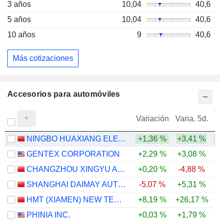
3 años
10,04
40,6
5 años
10,04
40,6
10 años
9
40,6
Más cotizaciones
Accesorios para automóviles
V
Variación
Varia. 5d.
NINGBO HUAXIANG ELECTRONIC CO., LTD.
+1,36 %
+3,41 %
GENTEX CORPORATION
+2,29 %
+3,08 %
CHANGZHOU XINGYU AUTOMOTIVE LIGHTING SYSTEMS CO., LTD.
+0,20 %
-4,88 %
-
SHANGHAI DAIMAY AUTOMOTIVE INTERIOR CO., LTD
-5,07 %
+5,31 %
+
HMT (XIAMEN) NEW TECHNICAL MATERIALS CO., LTD
+8,19 %
+26,17 %
+
PHINIA INC.
+0,03 %
+1,79 %
+