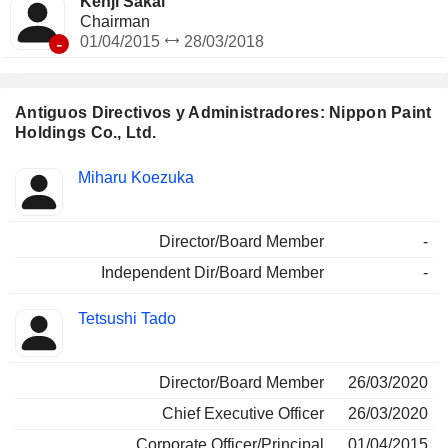
Kenji Sakai
Chairman
-
01/04/2015
28/03/2018
Antiguos Directivos y Administradores: Nippon Paint
Holdings Co., Ltd.
Funciones
Miharu Koezuka
Insider
ocupadas
Director/Board Member
-
Independent Dir/Board Member
-
Tetsushi Tado
Director/Board Member
26/03/2020
Chief Executive Officer
26/03/2020
Corporate Officer/Principal
01/04/2015