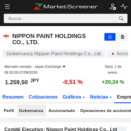
NIPPON PAINT HOLDINGS CO., LTD.
1.259,50
¥
-0,51 %
NIPPON PAINT HOLDINGS
CO., LTD.
Gobernanza Nippon Paint Holdings Co., Ltd.
Accio
Mercado cerrado -
Japan Exchange
Varia. 1 de
08:30:00 07/08/2026
enero.
JPY
-0,51 %
1.259,50
+20,24 %
Resumen
Cotizaciones
Gráficos
Noticias
Empr
Perfil
Gobernanza
Accionariado
Operaciones de accionis
Comité Ejecutivo: Nippon Paint Holdings Co., Ltd.