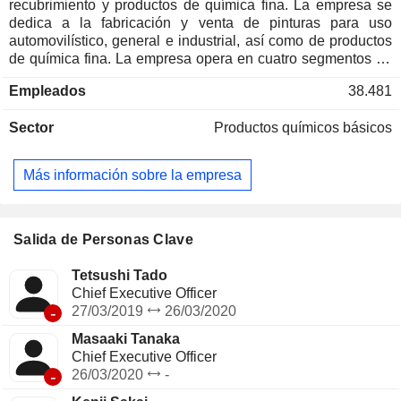
recubrimiento y productos de química fina. La empresa se
dedica a la fabricación y venta de pinturas para uso
automovilístico, general e industrial, así como de productos
de química fina. La empresa opera en cuatro segmentos de
negocio. El segmento japonés se dedica a la pintura para
Empleados
38.481
automóviles, usos generales e industriales, así como a la
química fina. El segmento asiático se dedica a la pintura
Sector
Productos químicos básicos
para automóviles, usos generales e industriales, así como a
la química fina en China, Singapur, Malasia, Tailandia,
Corea, los países del sudeste asiático y la India. El
Más información sobre la empresa
segmento de Oceanía lleva a cabo negocios de pinturas,
como pinturas para usos generales e industriales, y
negocios periféricos de pinturas. El segmento de América
lleva a cabo negocios de pintura para el automóvil y de
Salida de Personas Clave
materiales de revestimiento para la construcción.
Tetsushi Tado
Chief Executive Officer
-
27/03/2019
26/03/2020
Masaaki Tanaka
Chief Executive Officer
-
26/03/2020
-