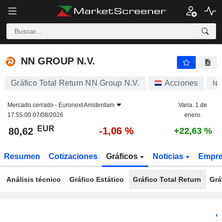
NN GROUP N.V.
80,62
€
-1,06 %
NN GROUP N.V.
Gráfico Total Return NN Group N.V.
Acciones
N
Mercado cerrado -
Euronext Amsterdam
Varia. 1 de
17:55:00 07/08/2026
enero.
EUR
-1,06 %
80,62
+22,63 %
Resumen
Cotizaciones
Gráficos
Noticias
Empr
Análisis técnico
Gráfico Estático
Gráfico Total Return
Grá