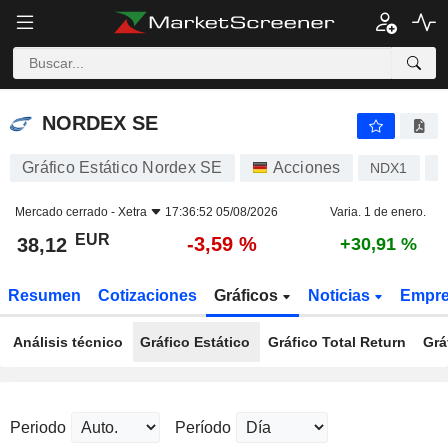
NORDEX SE
38,12
€
-3,59 %
NORDEX SE
Gráfico Estático Nordex SE
Acciones
NDX1
D
Mercado cerrado -
Xetra
17:36:52 05/08/2026
Varia. 1 de enero.
EUR
-3,59 %
38,12
+30,91 %
Resumen
Cotizaciones
Gráficos
Noticias
Empr
Análisis técnico
Gráfico Estático
Gráfico Total Return
Grá
Periodo
Período