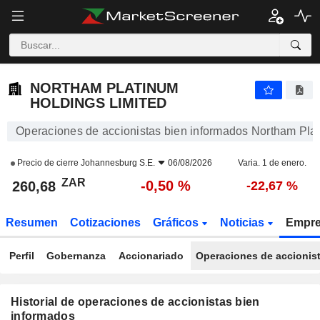
NORTHAM PLATINUM HOLDINGS LIMITED
NORTHAM PLATINUM
HOLDINGS LIMITED
Operaciones de accionistas bien informados Northam Pla
Precio de cierre
Johannesburg S.E.
06/08/2026
Varia. 1 de enero.
ZAR
-0,50 %
260,68
-22,67 %
Resumen
Cotizaciones
Gráficos
Noticias
Empr
Perfil
Gobernanza
Accionariado
Operaciones de accionis
Historial de operaciones de accionistas bien
informados