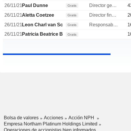
26/11/21
Paul Dunne
Director general
4
Gratis
26/11/21
Aletta Coetzee
Director financiero
2
Gratis
26/11/21
Leon Charl van Schalkwyk
Responsable de relaciones con inversores
1
Gratis
26/11/21
Patricia Beatrice Beale
1
Gratis
Bolsa de valores
Acciones
Acción NPH
Empresa Northam Platinum Holdings Limited
Operaciones de accionistas bien informados