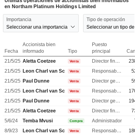
Últimas operaciones de accionistas bien informados
en Northam Platinum Holdings Limited
Importancia
Tipo de operación
Seleccionar una importancia
Seleccionar un tipo de
Accionista bien
Puesto
Fecha
informado
Tipo
principal
Can
21/5/25
Aletta Coetzee
Director financiero
23
Venta
21/5/25
Leon Charl van Schalkwyk
Responsable de relaciones con inversores
5
Venta
21/5/25
Paul Dunne
Director general
5
Venta
21/5/25
Leon Charl van Schalkwyk
Responsable de relaciones con inversores
17
Venta
21/5/25
Paul Dunne
Director general
19
Venta
21/5/25
Aletta Coetzee
Director financiero
7
Venta
5/6/24
Temba Mvusi
Administrador
Compra
8/9/23
Leon Charl van Schalkwyk
Responsable de relaciones con inversores
18
Venta