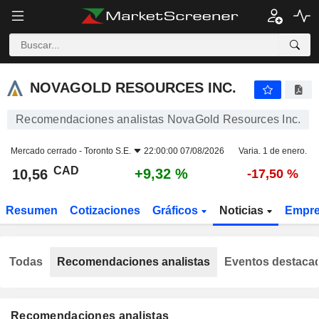
NOVAGOLD RESOURCES INC.
10,56
$
+9,32 %
NOVAGOLD RESOURCES INC.
Recomendaciones analistas NovaGold Resources Inc.
Mercado cerrado -
Toronto S.E.
22:00:00 07/08/2026
Varia. 1 de enero.
CAD
+9,32 %
10,56
-17,50 %
Resumen
Cotizaciones
Gráficos
Noticias
Empr
Todas
Recomendaciones analistas
Eventos destaca
Recomendaciones analistas