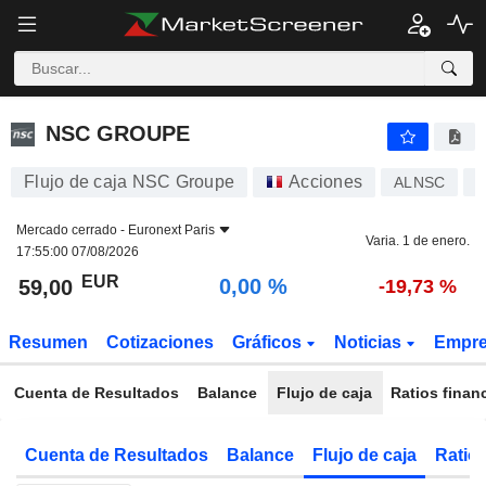
NSC GROUPE
59,00
€
0,00 %
NSC GROUPE
Flujo de caja NSC Groupe
Acciones
ALNSC
F
Mercado cerrado -
Euronext Paris
Varia. 1 de enero.
17:55:00 07/08/2026
EUR
0,00 %
59,00
-19,73 %
Resumen
Cotizaciones
Gráficos
Noticias
Empr
Cuenta de Resultados
Balance
Flujo de caja
Ratios finan
Cuenta de Resultados
Balance
Flujo de caja
Ratios