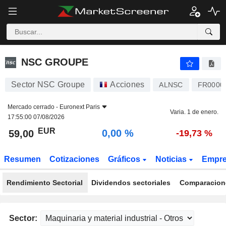
NSC GROUPE
59,00
€
0,00 %
NSC GROUPE
Sector NSC Groupe
Acciones
ALNSC
FR0000
Mercado cerrado -
Euronext Paris
Varia. 1 de enero.
17:55:00 07/08/2026
EUR
0,00 %
59,00
-19,73 %
Resumen
Cotizaciones
Gráficos
Noticias
Empr
Rendimiento Sectorial
Dividendos sectoriales
Comparacione
Sector: