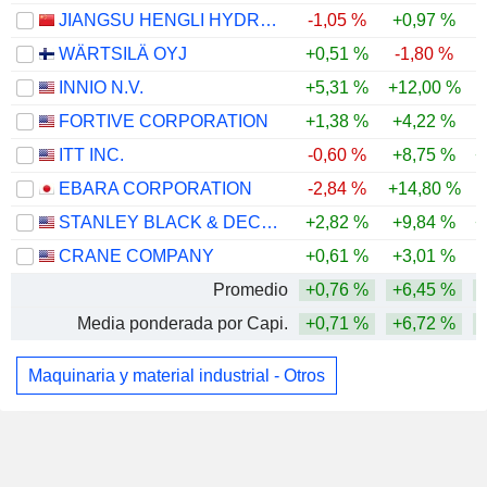
JIANGSU HENGLI HYDRAULIC CO.,LTD
-1,05 %
+0,97 %
-
WÄRTSILÄ OYJ
+0,51 %
-1,80 %
INNIO N.V.
+5,31 %
+12,00 %
-
FORTIVE CORPORATION
+1,38 %
+4,22 %
ITT INC.
-0,60 %
+8,75 %
+
EBARA CORPORATION
-2,84 %
+14,80 %
STANLEY BLACK & DECKER, INC.
+2,82 %
+9,84 %
+
CRANE COMPANY
+0,61 %
+3,01 %
Promedio
+0,76 %
+6,45 %
Media ponderada por Capi.
+0,71 %
+6,72 %
Maquinaria y material industrial - Otros