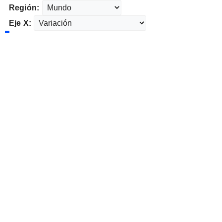
Región:
Eje X: