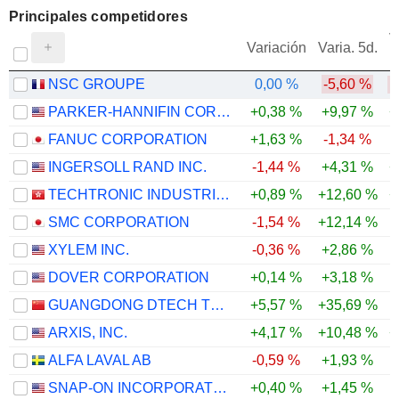
Principales competidores
V
Variación
Varia. 5d.
NSC GROUPE
0,00 %
-5,60 %
PARKER-HANNIFIN CORPORATION
+0,38 %
+9,97 %
+
FANUC CORPORATION
+1,63 %
-1,34 %
-
INGERSOLL RAND INC.
-1,44 %
+4,31 %
+
TECHTRONIC INDUSTRIES COMPANY LIMITED
+0,89 %
+12,60 %
+
SMC CORPORATION
-1,54 %
+12,14 %
XYLEM INC.
-0,36 %
+2,86 %
DOVER CORPORATION
+0,14 %
+3,18 %
GUANGDONG DTECH TECHNOLOGY CO., LTD.
+5,57 %
+35,69 %
ARXIS, INC.
+4,17 %
+10,48 %
+
ALFA LAVAL AB
-0,59 %
+1,93 %
SNAP-ON INCORPORATED
+0,40 %
+1,45 %