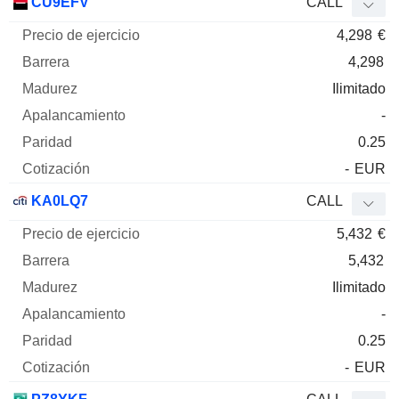
CU9EFV
CALL
4,298
€
4,298
Ilimitado
-
0.25
-
EUR
KA0LQ7
CALL
5,432
€
5,432
Ilimitado
-
0.25
-
EUR