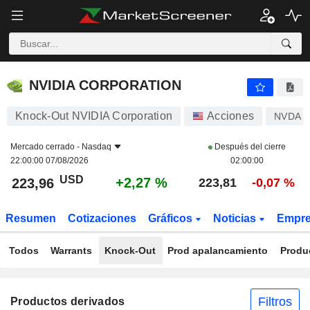
NVIDIA CORPORATION
223,96
$
+2,27 %
NVIDIA CORPORATION
Knock-Out NVIDIA Corporation
Acciones
NVDA
Mercado cerrado -
Nasdaq
Después del cierre
22:00:00 07/08/2026
02:00:00
USD
+2,27 %
223,96
223,81
-0,07 %
Resumen
Cotizaciones
Gráficos
Noticias
Empr
Todos
Warrants
Knock-Out
Prod apalancamiento
Produ
Filtros
Productos derivados