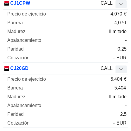
CJ1CPW
CALL
4,070
€
4,070
Ilimitado
-
0.25
-
EUR
CJ20GD
CALL
5,404
€
5,404
Ilimitado
-
2.5
-
EUR