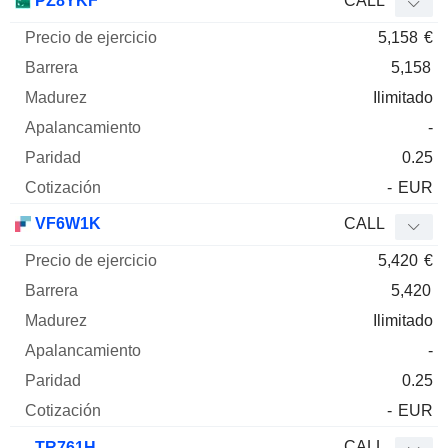
PZ8YKF
CALL
5,158
€
5,158
Ilimitado
-
0.25
-
EUR
VF6W1K
CALL
5,420
€
5,420
Ilimitado
-
0.25
-
EUR
CALL
TR761H