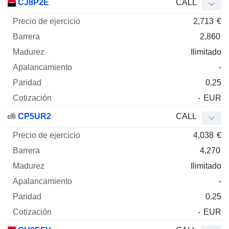
CJ8P2E
CALL
2,713
€
2,860
Ilimitado
-
0.25
-
EUR
CP5UR2
CALL
4,038
€
4,270
Ilimitado
-
0.25
-
EUR