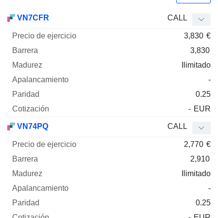
Precio
VN7CFR
CALL
de
3,830
€
ejercicio
Barrera
Madurez
Elasticidad
Mnemo
Tipo
Pari
3,830
Ilimitado
-
0.25
-
EUR
VN74PQ
CALL
2,770
€
2,910
Ilimitado
-
0.25
-
EUR