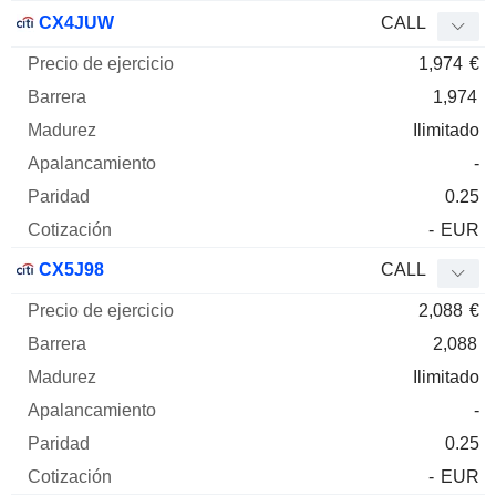
CX4JUW
CALL
1,974
€
1,974
Ilimitado
-
0.25
-
EUR
CX5J98
CALL
2,088
€
2,088
Ilimitado
-
0.25
-
EUR