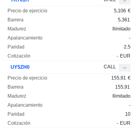
5,106
€
5,361
Ilimitado
-
2.5
-
EUR
CALL
UY5ZH0
155,91
€
155,91
Ilimitado
-
10
-
EUR