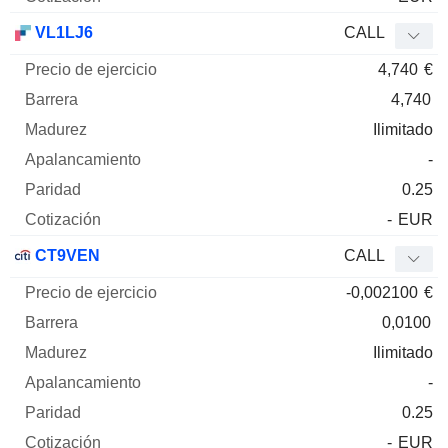
VL1LJ6
CALL
4,740
€
4,740
Ilimitado
-
0.25
-
EUR
CT9VEN
CALL
-0,002100
€
0,0100
Ilimitado
-
0.25
-
EUR