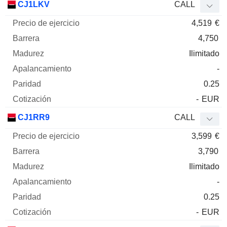
CJ1LKV
CALL
4,519
€
4,750
Ilimitado
-
0.25
-
EUR
CJ1RR9
CALL
3,599
€
3,790
Ilimitado
-
0.25
-
EUR