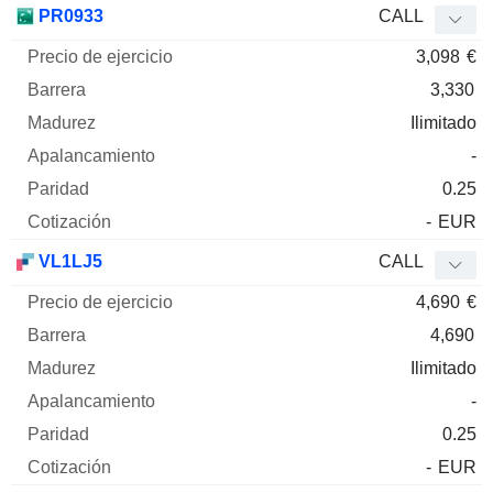
PR0933
CALL
3,098
€
3,330
Ilimitado
-
0.25
-
EUR
VL1LJ5
CALL
4,690
€
4,690
Ilimitado
-
0.25
-
EUR