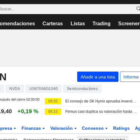
omendaciones
Carteras
Listas
Trading
Screener
ON
Añadir a una lista
Informe
s
NVDA
US67066G1040
Semiconductores
spués del cierre
02:00:00
09:35
El consejo de SK Hynix aprueba inversiones por 38.300 millones USD para sus plantas de chips en Yongin y Cheongju
19,40
+0,19 %
06:15
Firmus casi duplica su valoración hasta superar los 10.500 millones USD en una ronda respaldada por Nvidia
presa
Finanzas
Valoración
Consenso
Ratings
A