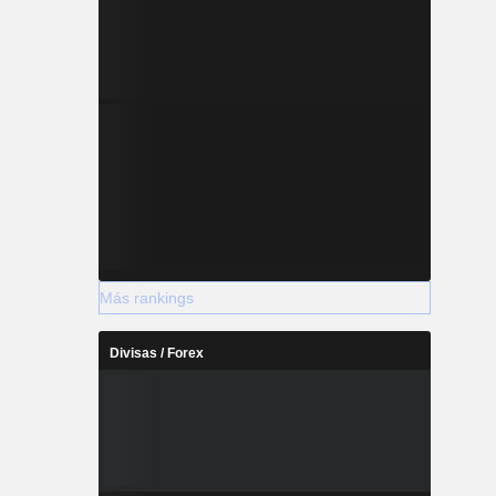
Más rankings
Divisas / Forex