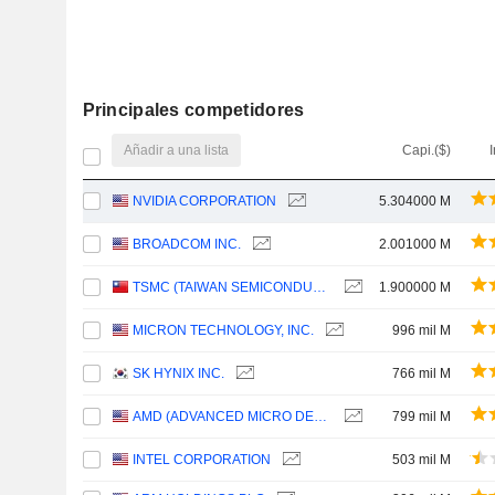
Principales competidores
Añadir a una lista
Capi.($)
I
NVIDIA CORPORATION
5.304000 M
BROADCOM INC.
2.001000 M
TSMC (TAIWAN SEMICONDUCTOR MANUFACTURING COMPANY)
1.900000 M
MICRON TECHNOLOGY, INC.
996 mil M
SK HYNIX INC.
766 mil M
AMD (ADVANCED MICRO DEVICES)
799 mil M
INTEL CORPORATION
503 mil M