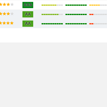
AAA
AA
AA