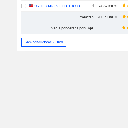
UNITED MICROELECTRONICS CORPORATION
47,34 mil M
Promedio
700,71 mil M
Media ponderada por Capi.
Semiconductores - Otros