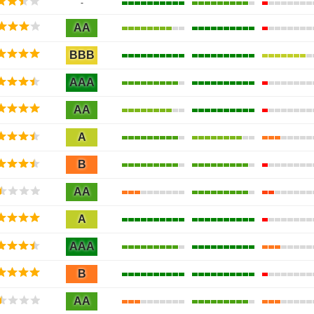
-
AA
BBB
AAA
AA
A
B
AA
A
AAA
B
AA