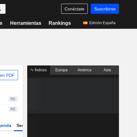
Conéctate
Suscribirse
s
Herramientas
Rankings
Edición España
Índices
Europa
América
Asia
 en PDF
RE
RE
genda
Sector
Derivados
ETFs