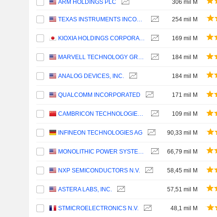
ARM HOLDINGS PLC
306 mil M
TEXAS INSTRUMENTS INCORPORATED
254 mil M
KIOXIA HOLDINGS CORPORATION
169 mil M
MARVELL TECHNOLOGY GROUP LTD
184 mil M
ANALOG DEVICES, INC.
184 mil M
QUALCOMM INCORPORATED
171 mil M
CAMBRICON TECHNOLOGIES CORPORATION LIMITED
109 mil M
INFINEON TECHNOLOGIES AG
90,33 mil M
MONOLITHIC POWER SYSTEMS, INC.
66,79 mil M
NXP SEMICONDUCTORS N.V.
58,45 mil M
ASTERA LABS, INC.
57,51 mil M
STMICROELECTRONICS N.V.
48,1 mil M