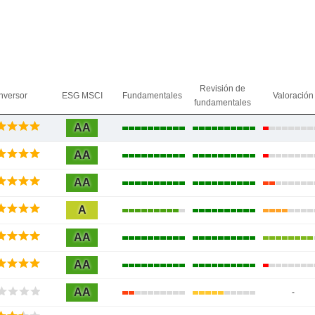
Revisión de
nversor
ESG MSCI
Fundamentales
Valoración
fundamentales
AA
AA
AA
A
AA
AA
AA
-