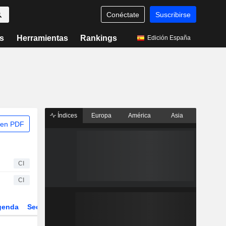
Conéctate
Suscribirse
s
Herramientas
Rankings
Edición España
Índices
Europa
América
Asia
 en PDF
CI
CI
genda
Sector
Derivados
ETFs