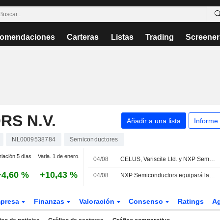
omendaciones
Carteras
Listas
Trading
Screener
S N.V.
Añadir a una lista
Informe
NL0009538784
Semiconductores
riación 5 días
Varia. 1 de enero.
04/08
CELUS, Variscite Ltd. y NXP Semiconductors N.V. se alían para llevar el diseño basado en IA a la ingeniería de sistemas embebidos
+4,60 %
+10,43 %
04/08
NXP Semiconductors equipará la Digital Key Plus y el sistema de detección de presencia de BMW Group
presa
Finanzas
Valoración
Consenso
Ratings
A