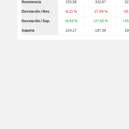
Resistencia
255,58
332,67
32
Desviación / Res.
-6,21 %
-27,94 %
-25
Desviación / Sup.
+6,93 %
+27,92 %
+25
Soporte
224,17
187,39
19