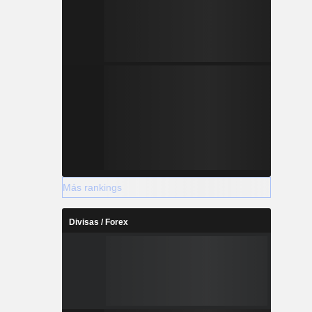
Más rankings
Divisas / Forex