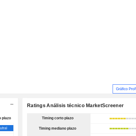
Gráfico Pro
Ratings Análisis técnico MarketScreener
o plazo
Timing corto plazo
utral
Timing mediano plazo