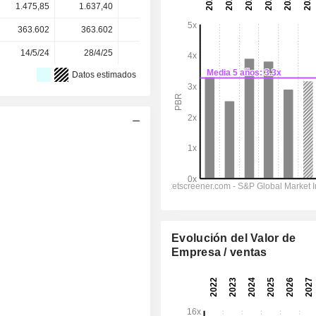
1.475,85
1.637,40
1.419,00
1.806,50
1.806,50
363.602
363.602
363.602
363.602
-
14/5/24
28/4/25
8/5/26
-
-
Datos estimados
Evolución del Valor de
Empresa / ventas