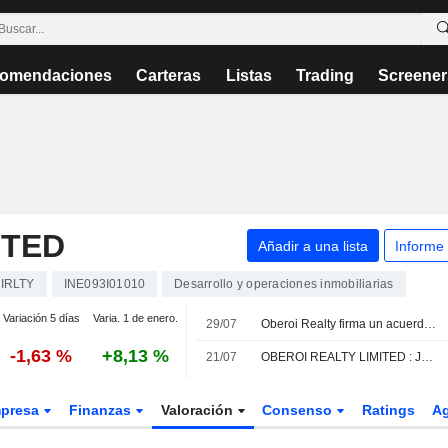
omendaciones
Carteras
Listas
Trading
Screener
ITED
Añadir a una lista
Informe
IRLTY
INE093I01010
Desarrollo y operaciones inmobiliarias
Variación 5 días
Varia. 1 de enero.
29/07
Oberoi Realty firma un acuerdo para la remodelación de terrenos en Malabar Hill, Bombay
-1,63 %
+8,13 %
21/07
OBEROI REALTY LIMITED : Jefferies & Co. permanece neutral
presa
Finanzas
Valoración
Consenso
Ratings
A