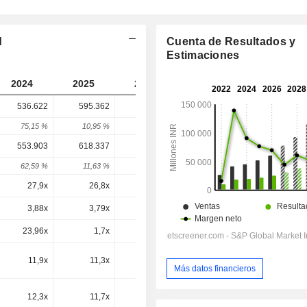
d
Cuenta de Resultados y
Estimaciones
2024
2025
2026
2027
2028
536.622
595.362
515.952
656.847
-
75,15 %
10,95 %
-13,34 %
27,31 %
-
553.903
618.337
527.238
662.111
656.701
62,59 %
11,63 %
-14,73 %
25,58 %
-0,82 %
27,9x
26,8x
20,6x
20,7x
16,8x
3,88x
3,79x
2,88x
3,15x
2,68x
23,96x
1,7x
1,6x
0,8x
0,7x
11,9x
11,3x
8,59x
8,49x
7,09x
Más datos financieros
12,3x
11,7x
8,77x
8,56x
7,09x