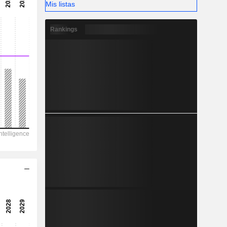
Mis listas
1.806,50
-
Rankings
-