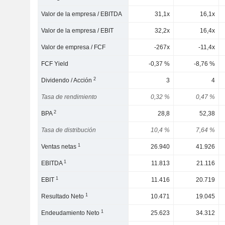
Valor de la empresa / EBITDA
31,1x
16,1x
Valor de la empresa / EBIT
32,2x
16,4x
Valor de empresa / FCF
-267x
-11,4x
FCF Yield
-0,37 %
-8,76 %
2
Dividendo / Acción
3
4
Tasa de rendimiento
0,32 %
0,47 %
2
BPA
28,8
52,38
Tasa de distribución
10,4 %
7,64 %
1
Ventas netas
26.940
41.926
1
EBITDA
11.813
21.116
1
EBIT
11.416
20.719
1
Resultado Neto
10.471
19.045
1
Endeudamiento Neto
25.623
34.312