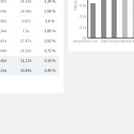
.97x
16.19x
1,35 %
28,26 mil M
.04x
14.56x
2,58 %
25,18 mil M
.95x
3.47x
2,6 %
21,99 mil M
.34x
7.2x
3,85 %
21,37 mil M
.61x
17.67x
1,52 %
20,42 mil M
.64x
14.22x
3,72 %
18,49 mil M
,42x
11,12x
3,18 %
24,66 mil M
,14x
10,84x
3,46 %