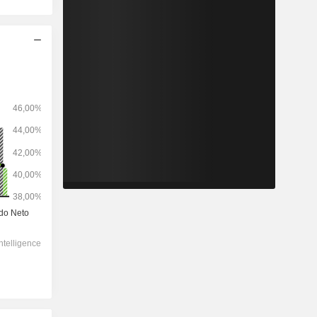
2029
-
-
641.715
-2,28 %
13,1x
2,25x
0,5x
5,64x
5,51x