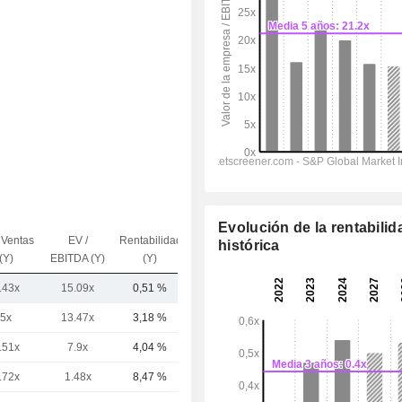
Evolución de la rentabilid
 Ventas
EV /
Rentabilidad
histórica
Capi.($)
(Y)
EBITDA (Y)
(Y)
.43x
15.09x
0,51 %
6799,4 M
5x
13.47x
3,18 %
45,3 mil M
.51x
7.9x
4,04 %
30,39 mil M
.72x
1.48x
8,47 %
28,4 mil M