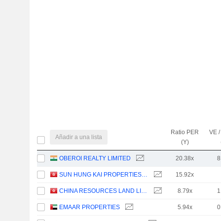
Ratio PER
VE /
Añadir a una lista
(Y)
OBEROI REALTY LIMITED
20.38x
8
SUN HUNG KAI PROPERTIES LIMITED
15.92x
CHINA RESOURCES LAND LIMITED
8.79x
1
EMAAR PROPERTIES
5.94x
0