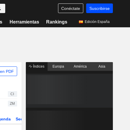
Conéctate
Suscribirse
s
Herramientas
Rankings
Edición España
Índices
Europa
América
Asia
 en PDF
CI
ZM
genda
Sector
Derivados
ETFs