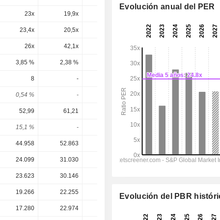
Evolución anual del PER
23x
19,9x
15,7x
15,3x
12,6x
23,4x
20,5x
16,3x
15,5x
12,9x
26x
42,1x
70,9x
82,8x
50,7x
3,85 %
2,38 %
1,41 %
1,21 %
1,97 %
8
-
-
9,101
9,564
0,54 %
-
-
0,5 %
0,53 %
52,99
61,21
68,96
87,26
107,7
15,1 %
-
-
10,4 %
8,88 %
44.958
52.863
60.091
77.393
92.620
24.099
31.030
33.582
43.211
52.184
23.623
30.146
32.273
42.752
50.782
19.266
22.255
25.074
31.250
38.203
Evolución del PBR histór
17.280
22.974
11.286
5.264
-146,1