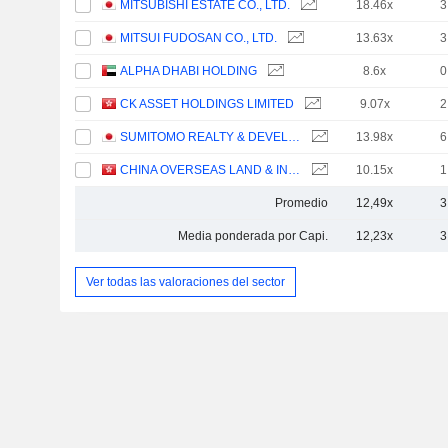
MITSUBISHI ESTATE CO., LTD.
18.46x
3
MITSUI FUDOSAN CO., LTD.
13.63x
3
ALPHA DHABI HOLDING
8.6x
0
CK ASSET HOLDINGS LIMITED
9.07x
2
SUMITOMO REALTY & DEVELOPMENT CO., LTD.
13.98x
6
CHINA OVERSEAS LAND & INVESTMENT LIMITED
10.15x
1
Promedio
12,49x
3
Media ponderada por Capi.
12,23x
3
Ver todas las valoraciones del sector