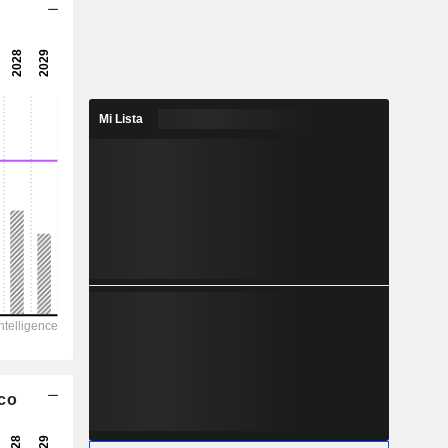
10,1x
10,3x
24,2x
Mi Lista
4,13 %
8,622
0,48 %
138,3
6,23 %
116.385
63.525
62.595
47.472
ico
-15.132