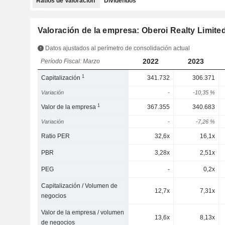
Ratios de Valoración
Dividendos
Valoración de la empresa: Oberoi Realty Limite
Datos ajustados al perímetro de consolidación actual
2022
2023
Período Fiscal: Marzo
1
Capitalización
341.732
306.371
Variación
-
-10,35 %
1
Valor de la empresa
367.355
340.683
Variación
-
-7,26 %
Ratio PER
32,6x
16,1x
PBR
3,28x
2,51x
PEG
-
0,2x
Capitalización / Volumen de
12,7x
7,31x
negocios
Valor de la empresa / volumen
13,6x
8,13x
de negocios