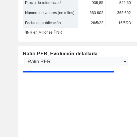
2
Precio de referencia
939,85
842,60
Número de valores (en miles)
363.602
363.602
Fecha de publicación
26/5/22
16/5/23
1
2
INR en Millones
INR
Ratio PER
, Evolución detallada