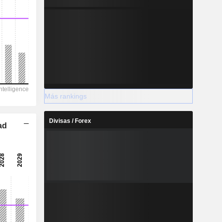
Más rankings
Divisas / Forex
ad