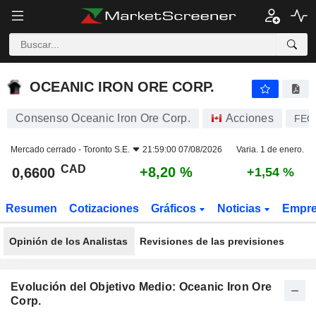
OCEANIC IRON ORE CORP.
0,6600
$
+8,20 %
OCEANIC IRON ORE CORP.
Consenso Oceanic Iron Ore Corp.
Acciones
FEO
Mercado cerrado -
Toronto S.E.
21:59:00 07/08/2026
Varia. 1 de enero.
CAD
+8,20 %
0,6600
+1,54 %
Resumen
Cotizaciones
Gráficos
Noticias
Empr
Opinión de los Analistas
Revisiones de las previsiones
Evolución del Objetivo Medio: Oceanic Iron Ore
Corp.