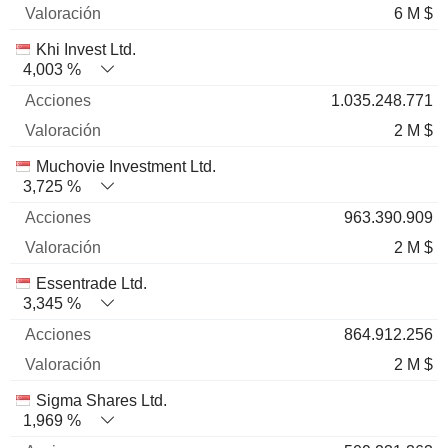
6 M $
Khi Invest Ltd.
4,003 %
1.035.248.771
2 M $
Muchovie Investment Ltd.
3,725 %
963.390.909
2 M $
Essentrade Ltd.
3,345 %
864.912.256
2 M $
Sigma Shares Ltd.
1,969 %