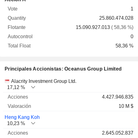
Vote
Quantity
Flotante
Autocontrol
Float
1
25.860.474.028
15.090.927.013
( 58,36 %)
0
58,36 %
Principales Accionistas: Oceanus Group Limited
Nombre
Acciones
%
Valoración
Alacrity Investment Group Ltd.
17,12 %
4.427.946.835
10 M $
Heng Kang Koh
10,23 %
2.645.052.837