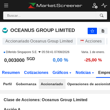
OCEANUS GROUP LIMITED
0,003000
$
0,00 %
OCEANUS GROUP LIMITED
Accionariado Oceanus Group Limited
Acciones
Diferido
Singapore S.E.
05:59:41 07/08/2026
Varia. 1 de enero.
SGD
0,00 %
0,003000
-25,00 %
Resumen
Cotizaciones
Gráficos
Noticias
Empr
Perfil
Gobernanza
Accionariado
Operaciones de accionis
Clase de Acciones: Oceanus Group Limited
Total
Acción A