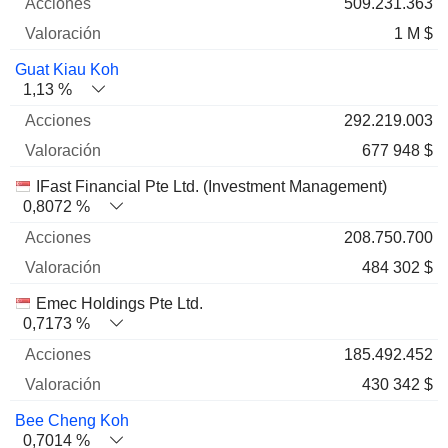
509.231.363
1 M $
Guat Kiau Koh
1,13 %
292.219.003
677 948 $
IFast Financial Pte Ltd. (Investment Management)
0,8072 %
208.750.700
484 302 $
Emec Holdings Pte Ltd.
0,7173 %
185.492.452
430 342 $
Bee Cheng Koh
0,7014 %