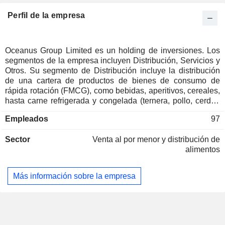
Perfil de la empresa
Oceanus Group Limited es un holding de inversiones. Los
segmentos de la empresa incluyen Distribución, Servicios y
Otros. Su segmento de Distribución incluye la distribución
de una cartera de productos de bienes de consumo de
rápida rotación (FMCG), como bebidas, aperitivos, cereales,
hasta carne refrigerada y congelada (ternera, pollo, cerdo),
azúcar, cereales, frutas y muchos más bajo sus plataformas
Empleados
97
y marcas clave. Su negocio de producción alimentaria se
dedica a la producción, procesamiento y comercio de
Sector
Venta al por menor y distribución de
productos del mar. Su segmento de Servicios se dedica a
alimentos
apoyar los servicios de almacenamiento y logística
necesarios para sus pilares de producción y distribución de
alimentos. También presta servicios que van desde la
Más información sobre la empresa
consultoría y las estrategias empresariales hasta las
soluciones mediáticas y la creación de marcas corporativas.
También ofrece capacidades internas en servicios de
gestión de tierras, logística y servicios de almacén,
marketing y branding, consultoría empresarial y matching.