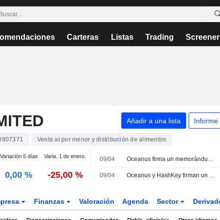
omendaciones
Carteras
Listas
Trading
Screener
MITED
Añadir a una lista
Informe
0907371
Venta al por menor y distribución de alimentos
Variación 5 días
Varia. 1 de enero.
09/04
Oceanus firma un memorándum de entendimiento con Hashkey Group
0,00 %
-25,00 %
09/04
Oceanus y HashKey firman un memorando de entendimiento sobre financiación del comercio mundial
presa
Finanzas
Valoración
Agenda
Sector
Deriva