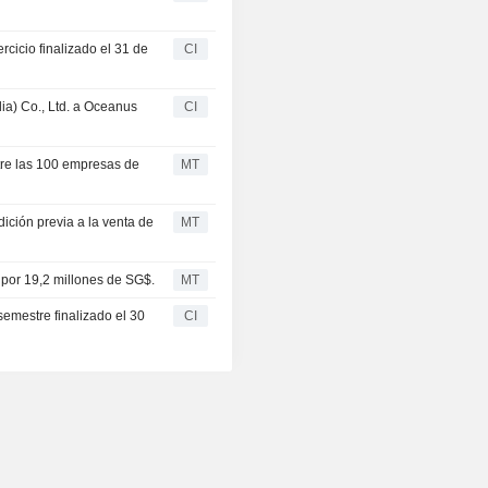
cicio finalizado el 31 de
CI
a) Co., Ltd. a Oceanus
CI
tre las 100 empresas de
MT
ición previa a la venta de
MT
 por 19,2 millones de SG$.
MT
emestre finalizado el 30
CI