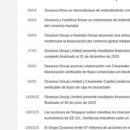
09/04
Oceanus firma un memorándum de entendimiento co
09/04
Oceanus y HashKey firman un memorando de entendim
del comercio mundial
09/04
Oceanus Group y Hashkey Group anuncian una alianza
modernizar la financiación del comercio global media
stablecoins
27/02
Oceanus Group Limited presenta resultados financieros
completo finalizado el 31 de diciembre de 2025
09/02
Oceanus Group anuncia colaboración con Clearwater 
tokenización verificable de flujos comerciales en blo
09/02
Oceanus Group Limited y Clearwater Capital colabora
verificable de flujos de caja en blockchain
14/08/25
Oceanus Group Limited presenta resultados financiero
finalizado el 30 de junio de 2025
18/03/25
Las acciones de Singapur suben mientras los inverso
económicos de EE.UU.; Sembcorp Industries sube un
18/03/25
El Grupo Oceanus emite 97 millones de acciones en e