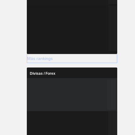
Más rankings
Divisas / Forex