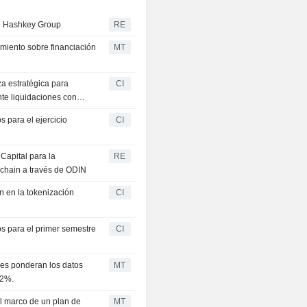
n Hashkey Group
RE
iento sobre financiación
MT
 estratégica para
CI
nte liquidaciones con
 para el ejercicio
CI
Capital para la
RE
ckchain a través de ODIN
n en la tokenización
CI
s para el primer semestre
CI
res ponderan los datos
MT
 2%.
l marco de un plan de
MT