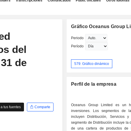
nsiders
Transcripciones
Comunicados
Publs. oficiales
Otros idiomas
Gráfico Oceanus Group Li
ed
Periodo
os del
Período
 31 de
579: Gráfico dinámico
Perfil de la empresa
Oceanus Group Limited es un h
a tus fuentes
Comparte
inversiones. Los segmentos de l
incluyen Distribución, Servicios y
segmento de Distribución incluye la d
de una cartera de productos de 