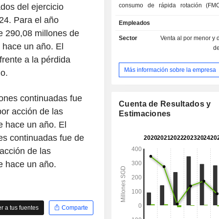
os del ejercicio
consumo de rápida rotación (FM
bebidas, aperitivos, cereales, h
24. Para el año
Empleados
refrigerada y congelada (ternera, pol
e 290,08 millones de
azúcar, cereales, frutas y muchos m
Sector
Venta al por menor y d
plataformas y marcas clave. Su 
 hace un año. El
d
producción alimentaria se de
frente a la pérdida
producción, procesamiento y co
Más información sobre la empresa
o.
productos del mar. Su segmento de S
dedica a apoyar los serv
almacenamiento y logística necesari
iones continuadas fue
pilares de producción y distri
Cuenta de Resultados y
or acción de las
alimentos. También presta servici
Estimaciones
desde la consultoría y las es
 hace un año. El
empresariales hasta las soluciones m
nes continuadas fue de
la creación de marcas corporativa
acción de las
ofrece capacidades internas en se
gestión de tierras, logística y se
e hace un año.
almacén, marketing y branding, c
empresarial y matching. Exporta pro
mar a Singapur, China, el Sudeste
Australia, Estados Unidos y Europa.
 a tus fuentes
Comparte