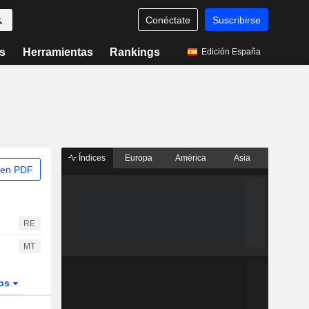
Conéctate
Suscribirse
s
Herramientas
Rankings
Edición España
Índices
Europa
América
Asia
 en PDF
RE
MT
dos