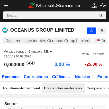
OCEANUS GROUP LIMITED
0,003000
$
0,00 %
OCEANUS GROUP LIMITED
Dividendos sectoriales Oceanus Group Limited
Acc
Mercado cerrado -
Singapore S.E.
Varia. 1 de enero.
03:05:12 06/08/2026
SGD
0,00 %
0,003000
-25,00 %
Resumen
Cotizaciones
Gráficos
Noticias
Empr
Rendimiento Sectorial
Dividendos sectoriales
Comparacione
Sector: