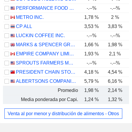
PERFORMANCE FOOD GROUP COMPANY
-.--%
-.--%
METRO INC.
1,78 %
2 %
CP ALL
3,53 %
3,83 %
LUCKIN COFFEE INC.
-.--%
-.--%
MARKS & SPENCER GROUP PLC
1,66 %
1,98 %
EMPIRE COMPANY LIMITED
1,93 %
2,1 %
SPROUTS FARMERS MARKET, INC.
-.--%
-.--%
PRESIDENT CHAIN STORE CORPORATION
4,18 %
4,54 %
ALBERTSONS COMPANIES, INC.
5,79 %
6,16 %
Promedio
1,98 %
2,14 %
Media ponderada por Capi.
1,24 %
1,32 %
Venta al por menor y distribución de alimentos - Otros