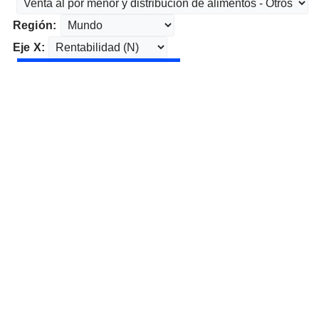
Región:
Eje X: