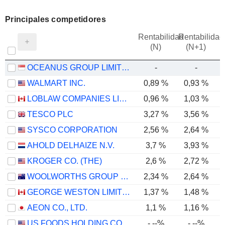
Principales competidores
Rentabilidad
Rentabilidad
(N)
(N+1)
OCEANUS GROUP LIMITED
-
-
WALMART INC.
0,89 %
0,93 %
LOBLAW COMPANIES LIMITED
0,96 %
1,03 %
TESCO PLC
3,27 %
3,56 %
SYSCO CORPORATION
2,56 %
2,64 %
AHOLD DELHAIZE N.V.
3,7 %
3,93 %
KROGER CO. (THE)
2,6 %
2,72 %
WOOLWORTHS GROUP LIMITED
2,34 %
2,64 %
GEORGE WESTON LIMITED
1,37 %
1,48 %
AEON CO., LTD.
1,1 %
1,16 %
US FOODS HOLDING CORP.
-.--%
-.--%