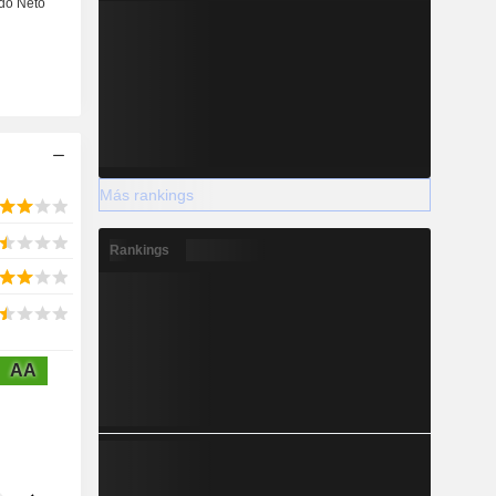
Más rankings
Rankings
AA