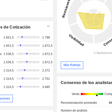
s de Cotización
1.651,5
1.798
1.651,5
1.872,5
so
1.536,5
1.872,5
1.536,5
1.872,5
Más Ratings
1.314,5
2.372
1.314,5
2.701
Consenso de los analista
1.314,5
3.485
Venta
Comp
aciones
Recomendación promedio
A
Numero de análisis