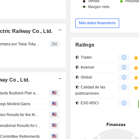
Más datos financieros
ric Railway Co., Ltd.
ODAKYU ELECTRIC RAILWAY CO., LTD. : De neutro a compra por Tokai Tokyo Securities
ZM
Ratings
Trader
Inversor
Global
way Co., Ltd.
Calidad de las
Tranche Update on Odakyu Electric Railway Co., Ltd.'s Equity Buyback Plan announced on May 13, 2026.
publicaciones
ESG MSCI
Logs Modest Gains
Odakyu Electric Railway Co., Ltd. Reports Preliminary Sales Results for the Month Ended May 2026
Odakyu Electric Railway Co., Ltd. Reports Preliminary Operational Results for the Month of May 2026
d Committee Retirements