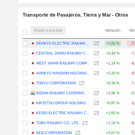
Transporte de Pasajeros, Tierra y Mar - Otros
Añadir a una lista
Variación
Var
ODAKYU ELECTRIC RAILWAY CO., LTD.
+1,63 %
-7
CENTRAL JAPAN RAILWAY COMPANY
+0,44 %
-7
WEST JAPAN RAILWAY COMPANY
+1,14 %
-6
HANKYU HANSHIN HOLDINGS, INC.
+2,20 %
-9
TOKYU CORPORATION
+0,39 %
-7
INDIAN RAILWAY CATERING & TOURISM CORPORATION LIMITED
+1,96 %
+5
KINTETSU GROUP HOLDINGS CO.,LTD.
+0,87 %
-3
KEISEI ELECTRIC RAILWAY CO., LTD.
+1,83 %
-1
TOBU RAILWAY CO., LTD.
+1,19 %
-6
KEIO CORPORATION
+2,07 %
-7