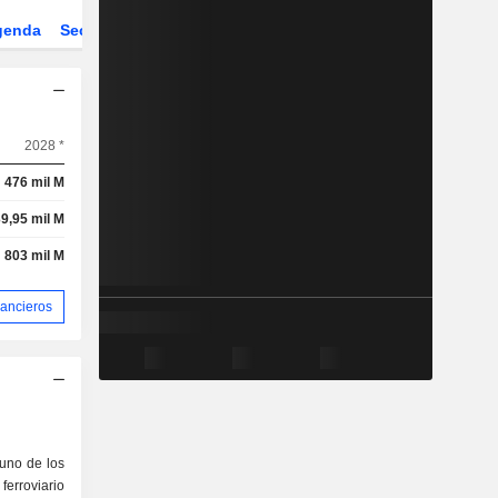
genda
Sector
Derivados
ETFs
2028 *
476 mil M
9,95 mil M
803 mil M
nancieros
 uno de los
erroviario