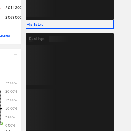
%
2.041.300
%
2.068.000
Mis listas
ciones
Rankings