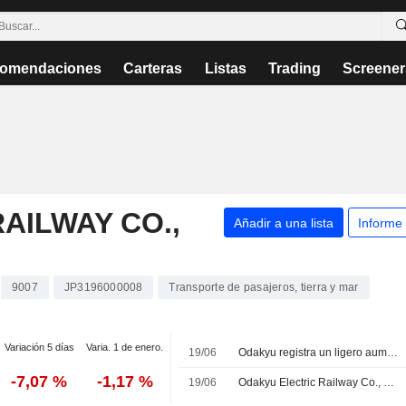
omendaciones
Carteras
Listas
Trading
Screener
AILWAY CO.,
Añadir a una lista
Informe
9007
JP3196000008
Transporte de pasajeros, tierra y mar
Variación 5 días
Varia. 1 de enero.
19/06
Odakyu registra un ligero aumento en el volumen de pasajeros y en las ventas minoristas durante mayo
-7,07 %
-1,17 %
19/06
Odakyu Electric Railway Co., Ltd. presenta sus resultados operativos provisionales correspondientes al mes de mayo de 2026