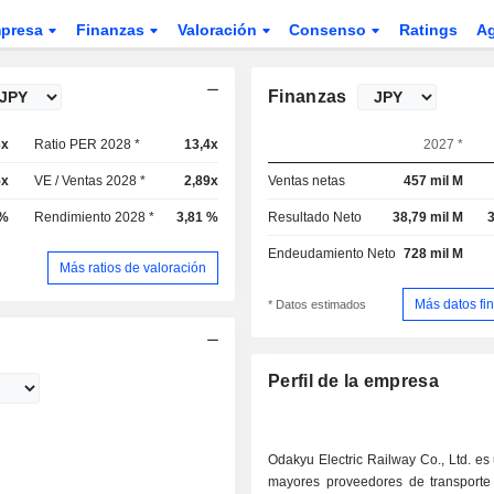
presa
Finanzas
Valoración
Consenso
Ratings
A
Finanzas
3x
Ratio PER 2028 *
13,4x
2027 *
5x
VE / Ventas 2028 *
2,89x
Ventas netas
457 mil M
 %
Rendimiento 2028 *
3,81 %
Resultado Neto
38,79 mil M
3
Endeudamiento Neto
728 mil M
Más ratios de valoración
Más datos fi
* Datos estimados
Perfil de la empresa
Odakyu Electric Railway Co., Ltd. es
mayores proveedores de transporte f