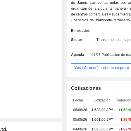
de Japón. Las ventas netas por ac
organizan de la siguiente manera - 
de centros comerciales y supermerca
- servicios de transporte ferroviario
desarrollo y gestión de activos inm
Empleados
(13,8%); - otros (15,6%): explotación
y restaurantes, organización de viajes
Sector
Transporte de pasajero
de mantenimiento ferroviario, etc.
Agenda
07/08
Publicación de resultado
Más información sobre la empresa
Cotizaciones
Fecha
Cotización
Variació
06/08/26
1.688,00
JPY
+1,63 
05/08/26
1.661,00 JPY
-1,89 
Ltd.
04/08/26
1.693,00 JPY
-1,97 