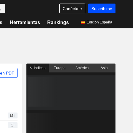
Conéctate
Suscribirse
s
Herramientas
Rankings
Edición España
Índices
Europa
América
Asia
 en PDF
MT
CI