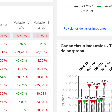
Variación 1
Variación 3
ia. 5d.
Capi.($)
año
años
Revisiones de las estimaciones
,07 %
-0,44 %
-17,60 %
3628,35 M
,83 %
+2,92 %
+9,20 %
23,09 mil M
Ganancias trimestrales - 
de sorpresa
,81 %
-13,20 %
-0,10 %
8358,27 M
,06 %
+6,47 %
-4,29 %
6572,01 M
,77 %
-4,37 %
-5,07 %
5970,84 M
,54 %
-28,67 %
-20,40 %
4292,92 M
,10 %
+17,76 %
-25,36 %
4145,2 M
,65 %
+0,47 %
-30,04 %
3840,9 M
,57 %
+16,03 %
-23,38 %
3598,81 M
,53 %
+6,19 %
-20,08 %
2767,85 M