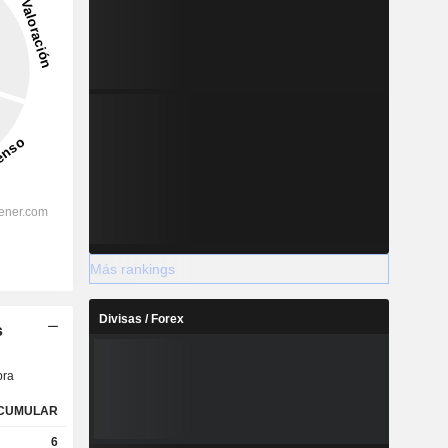
Más rankings
Divisas / Forex
s
ra
CUMULAR
6