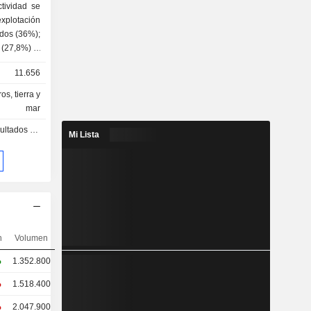
tividad se
explotación
dos (36%);
 (27,8%); -
obiliarios
11.656
 de hoteles
, servicios
s, tierra y
mar
s - Q1 2027
Mi Lista
n
Volumen
%
1.352.800
%
1.518.400
%
2.047.900