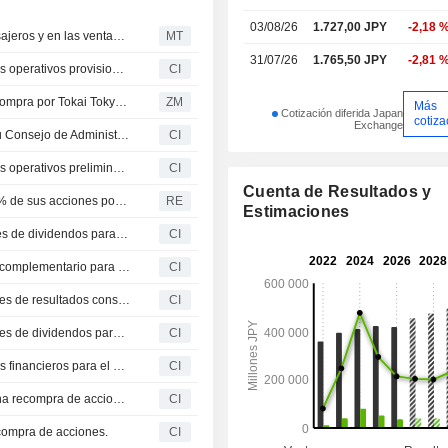
03/08/26
1.727,00 JPY
-2,18 
Odakyu registra un ligero aumento en el volumen de pasajeros y en las ventas minoristas durante mayo
MT
31/07/26
1.765,50 JPY
-2,81 
Odakyu Electric Railway Co., Ltd. presenta sus resultados operativos provisionales correspondientes al mes de mayo de 2026
CI
ODAKYU ELECTRIC RAILWAY CO., LTD. : De neutro a compra por Tokai Tokyo Securities
ZM
Más
Cotización diferida Japan
cotiza
Exchange
Odakyu Electric Railway Co., Ltd. anuncia cambios en su Consejo de Administración y Comités
CI
Odakyu Electric Railway Co., Ltd. presenta sus resultados operativos preliminares correspondientes al mes de abril de 2026
CI
Cuenta de Resultados y
Odakyu Electric Railway Co Ltd recomprará hasta el 4.6% de sus acciones por un valor de 20,000 millones de yenes
RE
Estimaciones
Odakyu Electric Railway Co., Ltd. anuncia sus previsiones de dividendos para el cierre del segundo trimestre del ejercicio que finaliza el 30 de septiembre de 2026
CI
Odakyu Electric Railway Co., Ltd. propone un dividendo complementario para el ejercicio cerrado el 31 de marzo de 2026, pagadero el 29 de junio de 2026
CI
Odakyu Electric Railway Co., Ltd. presenta sus previsiones de resultados consolidados para el semestre que finaliza el 30 de septiembre de 2026 y el ejercicio completo que concluye el 31 de marzo de 2027
CI
Odakyu Electric Railway Co., Ltd. presenta sus previsiones de dividendos para el cierre del ejercicio fiscal que finaliza el 31 de marzo de 2027
CI
Odakyu Electric Railway Co., Ltd. presenta sus resultados financieros para el ejercicio cerrado el 31 de marzo de 2026
CI
Odakyu Electric Railway Co., Ltd. (TSE:9007) anuncia una recompra de acciones de 16,000,000 de títulos, representativos del 4.6% del capital, por 20,000 millones de yenes.
CI
ecompra de acciones.
CI