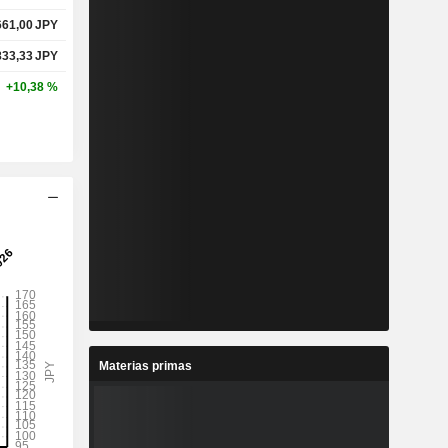
661,00
JPY
833,33
JPY
+10,38 %
Materias primas