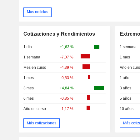
Más noticias
Cotizaciones y Rendimientos
Extremo
1 día
+1,63 %
1 semana
1 semana
-7,07 %
1 mes
Mes en curso
-4,39 %
Año en cur
1 mes
-0,53 %
1 año
3 mes
+4,84 %
3 años
6 mes
-0,85 %
5 años
Año en curso
-1,17 %
10 años
Más cotizaciones
Más cotiz