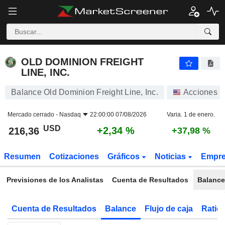
OLD DOMINION FREIGHT LINE, INC.
216,36
$
+2,34 %
OLD DOMINION FREIGHT
LINE, INC.
Balance Old Dominion Freight Line, Inc.
Acciones
Mercado cerrado -
Nasdaq
22:00:00 07/08/2026
Varia. 1 de enero.
USD
+2,34 %
216,36
+37,98 %
Resumen
Cotizaciones
Gráficos
Noticias
Empr
Previsiones de los Analistas
Cuenta de Resultados
Balance
Cuenta de Resultados
Balance
Flujo de caja
Ratios