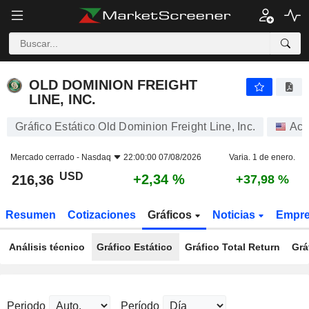
OLD DOMINION FREIGHT LINE, INC.
216,36
$
+2,34 %
OLD DOMINION FREIGHT
LINE, INC.
Gráfico Estático Old Dominion Freight Line, Inc.
Acc
Mercado cerrado -
Nasdaq
22:00:00 07/08/2026
Varia. 1 de enero.
USD
+2,34 %
216,36
+37,98 %
Resumen
Cotizaciones
Gráficos
Noticias
Empr
Análisis técnico
Gráfico Estático
Gráfico Total Return
Grá
Periodo
Período