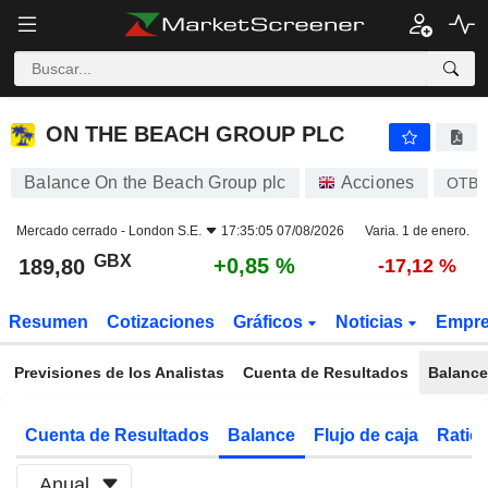
ON THE BEACH GROUP PLC
189,80
p
+0,85 %
ON THE BEACH GROUP PLC
Balance On the Beach Group plc
Acciones
OTB
Mercado cerrado -
London S.E.
17:35:05 07/08/2026
Varia. 1 de enero.
GBX
+0,85 %
189,80
-17,12 %
Resumen
Cotizaciones
Gráficos
Noticias
Empr
Previsiones de los Analistas
Cuenta de Resultados
Balance
Cuenta de Resultados
Balance
Flujo de caja
Ratios
Anual