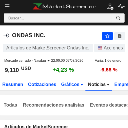
ONDAS INC.
9,110
$
+4,23 %
ONDAS INC.
Artículos de MarketScreener Ondas Inc.
Acciones
Mercado cerrado -
Nasdaq
22:00:00 07/08/2026
Varia. 1 de enero.
USD
+4,23 %
9,110
-6,66 %
Resumen
Cotizaciones
Gráficos
Noticias
Empr
Todas
Recomendaciones analistas
Eventos destaca
Artículos de MarketScreener