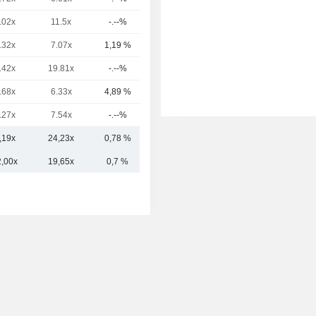
.02x
11.5x
-.--%
25,68 mil M
.32x
7.07x
1,19 %
22,79 mil M
.42x
19.81x
-.--%
10,4 mil M
.68x
6.33x
4,89 %
7717,02 M
.27x
7.54x
-.--%
6312,6 M
,19x
24,23x
0,78 %
87,39 mil M
2,00x
19,65x
0,7 %