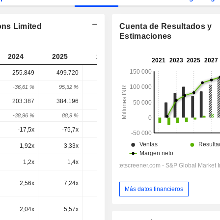
ons Limited
Cuenta de Resultados y
Estimaciones
2024
2025
2026
2027
2028
255.849
499.720
923.110
-
-
-36,61 %
95,32 %
84,73 %
-
-
203.387
384.196
483.554
779.701
749.464
-38,96 %
88,9 %
25,86 %
-2,04 %
-3,88 %
-17,5x
-75,7x
112x
77,1x
45,9x
1,92x
3,33x
3,86x
5,53x
4,95x
1,2x
1,4x
-1x
1x
0,7x
2,56x
7,24x
7,28x
8,68x
7,04x
Más datos financieros
2,04x
5,57x
5,73x
7,33x
5,72x