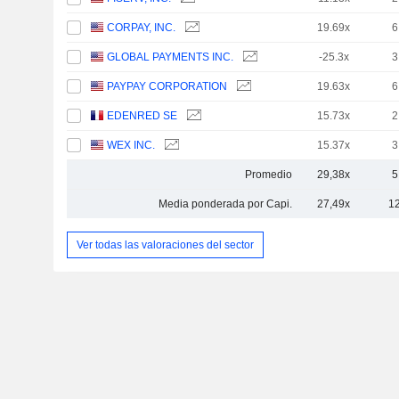
CORPAY, INC.
19.69x
6
GLOBAL PAYMENTS INC.
-25.3x
3
PAYPAY CORPORATION
19.63x
6
EDENRED SE
15.73x
2
WEX INC.
15.37x
3
Promedio
29,38x
5
Media ponderada por Capi.
27,49x
1
Ver todas las valoraciones del sector