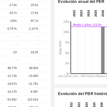
Evolución anual del PER
-17,4x
-25,5x
96,3x
68,4x
37,6x
-10,7x
-17,6x
-733x
130x
53,5x
-126x
-87,7x
-39,9x
156x
45,7x
-0,79 %
-1,14 %
-2,5 %
0,64 %
2,19 %
-
-
-
-
-
-
-
-
-
-
-23
-10,35
8,55
18,7
31,38
-
-
-
-
-
99.778
69.004
84.370
106.341
131.036
-11.716
-15.065
5.020
11.406
19.936
-19.073
-21.791
-660
6.019
14.004
-14.170
-6.587
5.520
11.753
20.372
Evolución del PBR histór
-52.462
-115.524
-130.250
-143.409
-173.646