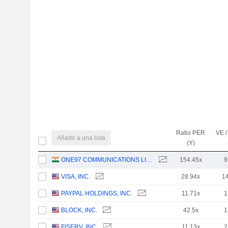
Ratio PER
VE /
Añadir a una lista
(Y)
ONE97 COMMUNICATIONS LIMITED
154.45x
9
VISA, INC.
28.94x
1
PAYPAL HOLDINGS, INC.
11.71x
1
BLOCK, INC.
42.5x
1
FISERV, INC.
11.13x
2