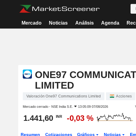
Mercado
Noticias
Análisis
Agenda
Rec
ONE97 COMMUNICAT
LIMITED
Valoración One97 Communications Limited
Acciones
Mercado cerrado -
NSE India S.E.
13:05:09 07/08/2026
1.441,60
-0,03 %
INR
Resumen
Cotizaciones
Gráficos
Noticias
Em