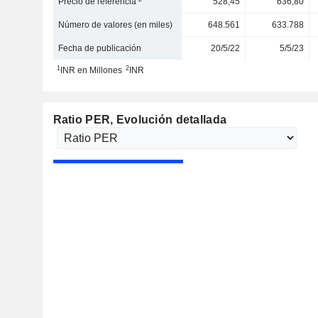
Precio de referencia
528,45
636,80
Número de valores (en miles)
648.561
633.788
Fecha de publicación
20/5/22
5/5/23
1
2
INR en Millones
INR
Ratio PER
, Evolución detallada