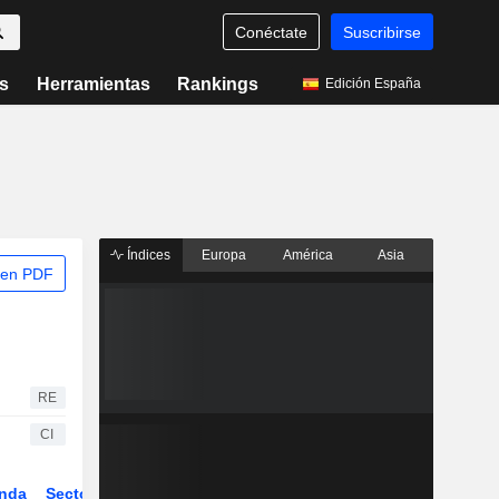
Conéctate
Suscribirse
s
Herramientas
Rankings
Edición España
Índices
Europa
América
Asia
 en PDF
RE
CI
nda
Sector
Derivados
ETFs