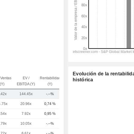
Evolución de la rentabilid
 Ventas
EV /
Rentabilidad
histórica
Capi.($)
(Y)
EBITDA (Y)
(Y)
.42x
144.45x
-.--%
9699,42 M
4.75x
20.96x
0,74 %
665 mil M
.54x
7.92x
0,95 %
50,53 mil M
.79x
10.05x
-.--%
47,46 mil M
.72x
6.61x
-.--%
27,87 mil M