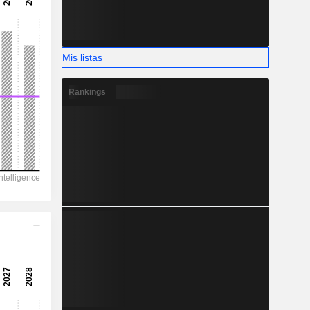
Mis listas
Rankings