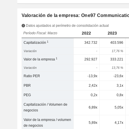
Valoración de la empresa: One97 Communicati
Datos ajustados al perímetro de consolidación actual
2022
2023
Período Fiscal: Marzo
1
Capitalización
342.732
403.596
Variación
-
17,76 %
1
Valor de la empresa
292.927
333.221
Variación
-
13,76 %
Ratio PER
-13,9x
-23,6x
PBR
2,42x
3,1x
PEG
0,2x
0,8x
Capitalización / Volumen de
6,89x
5,05x
negocios
Valor de la empresa / volumen
5,89x
4,17x
de negocios