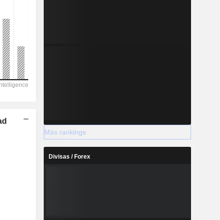
ad
Más rankings
Divisas / Forex