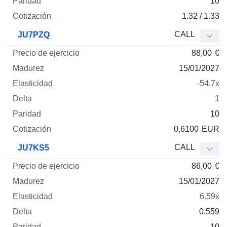
10
1.32 / 1.33
CALL
JU7PZQ
88,00
€
15/01/2027
-54.7x
1
10
0,6100
EUR
CALL
JU7KS5
86,00
€
15/01/2027
6.59x
0.559
10