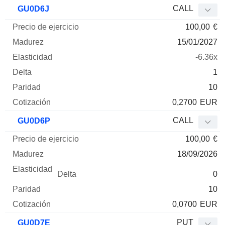
Precio
CALL
GU0D6J
de
100,00
€
ejercicio
Madurez
Elasticidad
Delta
Mnemo
Tipo
Parida
15/01/2027
-6.36x
1
10
0,2700
EUR
CALL
GU0D6P
100,00
€
18/09/2026
0
10
0,0700
EUR
PUT
GU0D7E