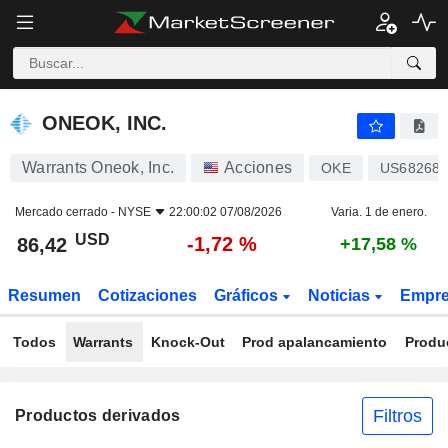
ONEOK, INC.
86,42
$
-1,72 %
ONEOK, INC.
Warrants Oneok, Inc.
Acciones
OKE
US682680
Mercado cerrado -
NYSE
22:00:02 07/08/2026
Varia. 1 de enero.
USD
-1,72 %
86,42
+17,58 %
Resumen
Cotizaciones
Gráficos
Noticias
Empr
Todos
Warrants
Knock-Out
Prod apalancamiento
Produ
Filtros
Productos derivados