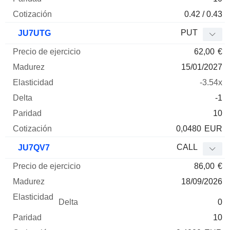
0.42 / 0.43
PUT
JU7UTG
62,00
€
15/01/2027
-3.54x
-1
10
0,0480
EUR
CALL
JU7QV7
86,00
€
18/09/2026
0
10