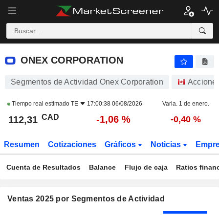
ONEX CORPORATION
112,31
$
-1,06 %
ONEX CORPORATION
Segmentos de Actividad Onex Corporation
Accione
Tiempo real estimado
TE
17:00:38 06/08/2026
Varia. 1 de enero.
CAD
-1,06 %
112,31
-0,40 %
Resumen
Cotizaciones
Gráficos
Noticias
Empr
Cuenta de Resultados
Balance
Flujo de caja
Ratios finan
Ventas 2025 por Segmentos de Actividad