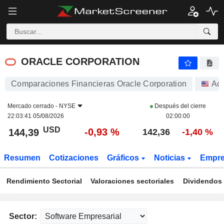
ORACLE CORPORATION
144,39
$
-0,93 %
ORACLE CORPORATION
Comparaciones Financieras Oracle Corporation
Ac
Mercado cerrado -
NYSE
Después del cierre
22:03:41 05/08/2026
02:00:00
USD
-0,93 %
144,39
142,36
-1,40 %
Resumen
Cotizaciones
Gráficos
Noticias
Empr
Rendimiento Sectorial
Valoraciones sectoriales
Dividendos 
Sector: