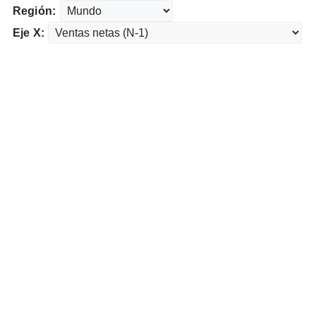
Región:
Eje X: