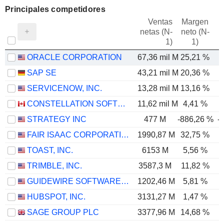
Principales competidores
Ventas
Margen
netas (N-
neto (N-
E
1)
1)
ORACLE CORPORATION
67,36 mil M
25,21 %
SAP SE
43,21 mil M
20,36 %
SERVICENOW, INC.
13,28 mil M
13,16 %
CONSTELLATION SOFTWARE INC.
11,62 mil M
4,41 %
STRATEGY INC
477 M
-886,26 %
-
FAIR ISAAC CORPORATION
1990,87 M
32,75 %
TOAST, INC.
6153 M
5,56 %
TRIMBLE, INC.
3587,3 M
11,82 %
GUIDEWIRE SOFTWARE, INC.
1202,46 M
5,81 %
HUBSPOT, INC.
3131,27 M
1,47 %
SAGE GROUP PLC
3377,96 M
14,68 %