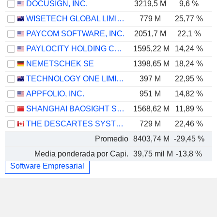
DOCUSIGN, INC.
3219,5 M
9,6 %
WISETECH GLOBAL LIMITED
779 M
25,77 %
PAYCOM SOFTWARE, INC.
2051,7 M
22,1 %
PAYLOCITY HOLDING CORPORATION
1595,22 M
14,24 %
NEMETSCHEK SE
1398,65 M
18,24 %
TECHNOLOGY ONE LIMITED
397 M
22,95 %
APPFOLIO, INC.
951 M
14,82 %
SHANGHAI BAOSIGHT SOFTWARE CO.,LTD.
1568,62 M
11,89 %
THE DESCARTES SYSTEMS GROUP INC.
729 M
22,46 %
Promedio
8403,74 M
-29,45 %
-
Media ponderada por Capi.
39,75 mil M
-13,8 %
Software Empresarial