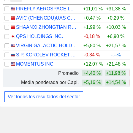
FIREFLY AEROSPACE INC.
+11,01 %
+31,38 %
-
AVIC (CHENGDU)UAS CO., LTD.
+0,47 %
+0,29 %
-
SHAANXI ZHONGTIAN ROCKET TECHNOLOGY CO., LTD.
+1,99 %
+10,03 %
QPS HOLDINGS INC.
-0,18 %
+6,90 %
-
VIRGIN GALACTIC HOLDINGS, INC.
+5,80 %
+21,57 %
S.P. KOROLEV ROCKET AND SPACE PUBLIC CORPORATION ENERGIA OPEN
-0,34 %
-.--%
MOMENTUS INC.
+12,07 %
+21,48 %
-
Promedio
+4,40 %
+11,98 %
-
Media ponderada por Capi.
+5,16 %
+14,54 %
-
Ver todos los resultados del sector