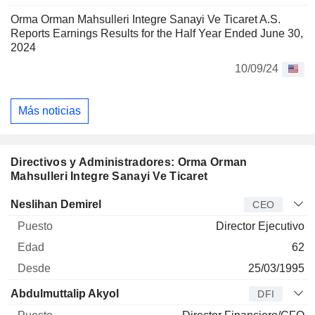
Orma Orman Mahsulleri Integre Sanayi Ve Ticaret A.S.
Reports Earnings Results for the Half Year Ended June 30,
2024
10/09/24
Más noticias
Directivos y Administradores: Orma Orman
Mahsulleri Integre Sanayi Ve Ticaret
Director
Puesto
Edad
Desde
Neslihan Demirel
CEO
Director Ejecutivo
62
25/03/1995
Abdulmuttalip Akyol
DFI