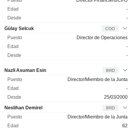
Director Financiero/CFO
-
-
Gülay Selcuk
COO
Director de Operaciones
-
-
Administrador
Puesto
Edad
Desde
Nazli Asuman Esin
BRD
Director/Miembro de la Junta
-
25/03/2000
Neslihan Demirel
BRD
Director/Miembro de la Junta
62