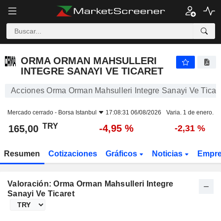
ORMA ORMAN MAHSULLERI INTEGRE SANAYI VE TICARET
165,00
₺
-4,95 %
ORMA ORMAN MAHSULLERI
INTEGRE SANAYI VE TICARET
Acciones Orma Orman Mahsulleri Integre Sanayi Ve Ticar
Mercado cerrado -
Borsa Istanbul
17:08:31 06/08/2026
Varia. 1 de enero.
TRY
-4,95 %
165,00
-2,31 %
Resumen
Cotizaciones
Gráficos
Noticias
Empr
Valoración: Orma Orman Mahsulleri Integre
Sanayi Ve Ticaret