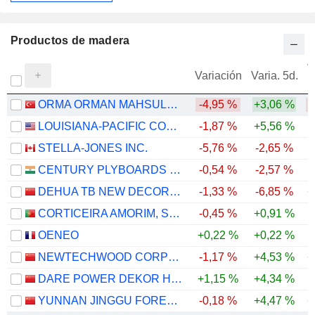
Productos de madera
V
Variación
Varia. 5d.
ORMA ORMAN MAHSULLERI INTEGRE SANAYI VE TICARET
-4,95 %
+3,06 %
LOUISIANA-PACIFIC CORPORATION
-1,87 %
+5,56 %
-
STELLA-JONES INC.
-5,76 %
-2,65 %
CENTURY PLYBOARDS (INDIA) LIMITED
-0,54 %
-2,57 %
DEHUA TB NEW DECORATION MATERIAL CO.,LTD
-1,33 %
-6,85 %
+
CORTICEIRA AMORIM, SGPS, S.A.
-0,45 %
+0,91 %
-
OENEO
+0,22 %
+0,22 %
NEWTECHWOOD CORPORATION
-1,17 %
+4,53 %
+
DARE POWER DEKOR HOME CO.,LTD.
+1,15 %
+4,34 %
-
YUNNAN JINGGU FORESTRY CO.,LTD
-0,18 %
+4,47 %
+