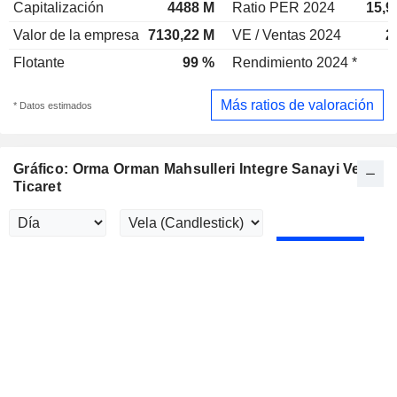
Capitalización
4488 M
Ratio PER 2024
15,9
Valor de la empresa
7130,22 M
VE / Ventas 2024
2
Flotante
99 %
Rendimiento 2024 *
Más ratios de valoración
* Datos estimados
Gráfico: Orma Orman Mahsulleri Integre Sanayi Ve
Ticaret