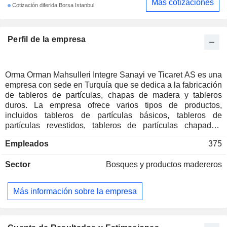
Más cotizaciones
Cotización diferida Borsa Istanbul
Perfil de la empresa
Orma Orman Mahsulleri Integre Sanayi ve Ticaret AS es una
empresa con sede en Turquía que se dedica a la fabricación
de tableros de partículas, chapas de madera y tableros
duros. La empresa ofrece varios tipos de productos,
incluidos tableros de partículas básicos, tableros de
partículas revestidos, tableros de partículas chapados,
tableros de partículas revestidos de melamina y tableros de
Empleados
375
partículas resistentes a la humedad, que se utilizan
principalmente en áreas como separadores de volumen,
Sector
Bosques y productos madereros
armarios de cocina, armarios de baño, juegos de dormitorio,
muebles de oficina, armarios empotrados y edificios
prefabricados. Orma Orman Mahsulleri fabrica sus
Más información sobre la empresa
productos con los certificados ISO 9001, ISO 14001, ISO
50001 y OHSAS 18001, y los exporta a más de 30 países
de los 5 continentes.