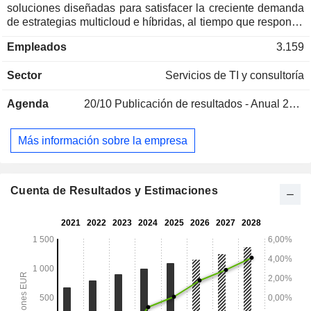
soluciones diseñadas para satisfacer la creciente demanda
de estrategias multicloud e híbridas, al tiempo que responde
a la creciente demanda de soberanía de datos y soluciones
Empleados
3.159
cloud fiables. OVH Groupe ofrece a sus 1,6 millones de
clientes, compuestos en su mayoría por pymes, grandes
Sector
Servicios de TI y consultoría
empresas y empresas tecnológicas, así como por el sector
público, un conjunto completo de soluciones en la nube
Agenda
20/10
Publicación de resultados - Anual 2026
privada, pública y web, aprovechando su red global de 44
centros de datos, que alojan más de 500 000 servidores en
4 continentes.
Más información sobre la empresa
Cuenta de Resultados y Estimaciones