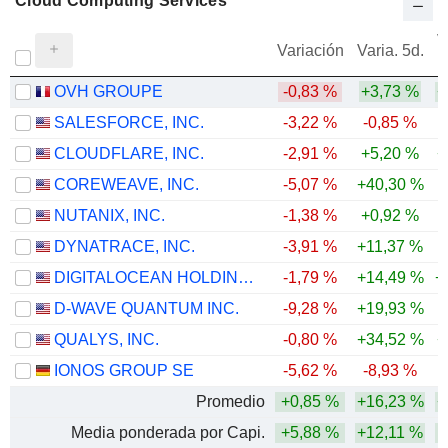
Cloud Computing Services
V
Variación
Varia. 5d.
OVH GROUPE
-0,83 %
+3,73 %
+
SALESFORCE, INC.
-3,22 %
-0,85 %
-
CLOUDFLARE, INC.
-2,91 %
+5,20 %
+
COREWEAVE, INC.
-5,07 %
+40,30 %
-
NUTANIX, INC.
-1,38 %
+0,92 %
-
DYNATRACE, INC.
-3,91 %
+11,37 %
DIGITALOCEAN HOLDINGS, INC.
-1,79 %
+14,49 %
+
D-WAVE QUANTUM INC.
-9,28 %
+19,93 %
QUALYS, INC.
-0,80 %
+34,52 %
+
IONOS GROUP SE
-5,62 %
-8,93 %
-
Promedio
+0,85 %
+16,23 %
+
Media ponderada por Capi.
+5,88 %
+12,11 %