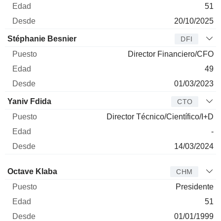
51
20/10/2025
Stéphanie Besnier
DFI
Director Financiero/CFO
49
01/03/2023
Yaniv Fdida
CTO
Director Técnico/Científico/I+D
-
14/03/2024
Administrador
Puesto
Edad
Desde
Octave Klaba
CHM
Presidente
51
01/01/1999