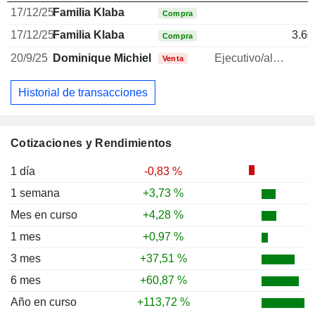
17/12/25
Familia Klaba
Compra
17/12/25
Familia Klaba
3.60
Compra
20/9/25
Dominique Michiels
Ejecutivo/alto directivo
Venta
Historial de transacciones
Cotizaciones y Rendimientos
1 día
-0,83 %
1 semana
+3,73 %
Mes en curso
+4,28 %
1 mes
+0,97 %
3 mes
+37,51 %
6 mes
+60,87 %
Año en curso
+113,72 %