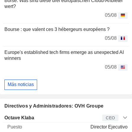
Börse: Was sind diese drei europäischen Cloud-Anbieter
wert?
05/08
Bourse : que valent ces 3 hébergeurs européens ?
05/08
Europe's established tech firms emerge as unexpected AI
winners
05/08
Más noticias
Directivos y Administradores: OVH Groupe
Director
Puesto
Edad
Desde
Octave Klaba
CEO
Director Ejecutivo