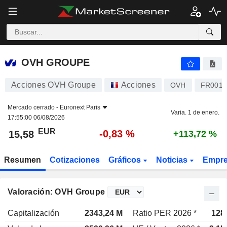
OVH GROUPE
15,58
€
-0,83 %
OVH GROUPE
Acciones OVH Groupe
Acciones
OVH
FR0014
Mercado cerrado -
Euronext Paris
Varia. 1 de enero.
17:55:00 06/08/2026
EUR
-0,83 %
15,58
+113,72 %
Resumen
Cotizaciones
Gráficos
Noticias
Empr
Valoración: OVH Groupe
Capitalización
2343,24 M
Ratio PER 2026 *
128