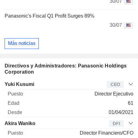
30/07
Panasonic's Fiscal Q1 Profit Surges 89%
30/07
Más noticias
Directivos y Administradores: Panasonic Holdings
Corporation
Director
Puesto
Edad
Desde
Yuki Kusumi
CEO
Director Ejecutivo
61
01/04/2021
Akira Waniko
DFI
Director Financiero/CFO