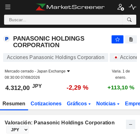
PANASONIC HOLDINGS CORPORATION
4.312,00
¥
-2,29 %
PANASONIC HOLDINGS
CORPORATION
Acciones Panasonic Holdings Corporation
Accione
Mercado cerrado -
Japan Exchange
Varia. 1 de
08:30:00 07/08/2026
enero.
JPY
-2,29 %
4.312,00
+113,10 %
Resumen
Cotizaciones
Gráficos
Noticias
Empr
Valoración: Panasonic Holdings Corporation