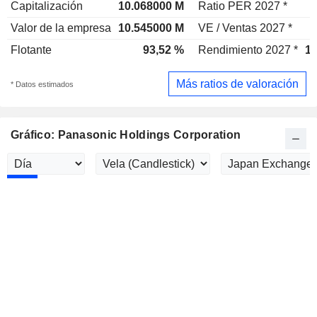
Capitalización
10.068000 M
Ratio PER 2027 *
2
Valor de la empresa
10.545000 M
VE / Ventas 2027 *
1
Flotante
93,52 %
Rendimiento 2027 *
1,
Más ratios de valoración
* Datos estimados
Gráfico: Panasonic Holdings Corporation