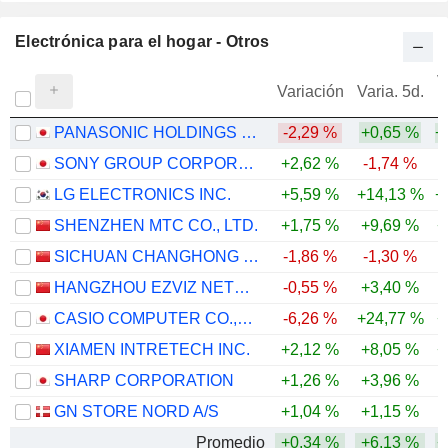
Electrónica para el hogar - Otros
V
Variación
Varia. 5d.
PANASONIC HOLDINGS CORPORATION
-2,29 %
+0,65 %
+
SONY GROUP CORPORATION
+2,62 %
-1,74 %
LG ELECTRONICS INC.
+5,59 %
+14,13 %
+
SHENZHEN MTC CO., LTD.
+1,75 %
+9,69 %
+
SICHUAN CHANGHONG ELECTRIC CO.,LTD.
-1,86 %
-1,30 %
-
HANGZHOU EZVIZ NETWORK CO., LTD.
-0,55 %
+3,40 %
-
CASIO COMPUTER CO.,LTD.
-6,26 %
+24,77 %
+
XIAMEN INTRETECH INC.
+2,12 %
+8,05 %
+
SHARP CORPORATION
+1,26 %
+3,96 %
-
GN STORE NORD A/S
+1,04 %
+1,15 %
Promedio
+0,34 %
+6,13 %
+