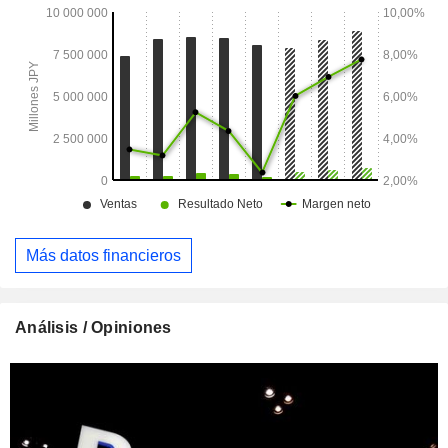
comunicación y entretenimiento (10,8%): sistemas de
entretenimiento y comunicación en vuelo, máquinas de
montaje de componentes electrónicos, equipos de
soldadura, proyectores, sistemas audiovisuales
profesionales, ordenadores, tabletas, sistemas y equipos de
comunicación móvil, etc.; - sistemas de almacenamiento de
energía (8,9%): baterías cilíndricas de iones de litio, baterías
secas, baterías primarias/secundarias de litio, baterías de
níquel e hidruro metálico, baterías de iones de litio, módulos
y sistemas de almacenamiento de energía; - otros (12,2%).
Las ventas netas se desglosan geográficamente como
sigue: Japón (43,2%), China (13,4%), Asia (14,7%), América
Más datos financieros
(18,7%) y Europa (10%).
Análisis / Opiniones