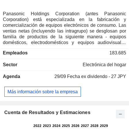
Panasonic Holdings Corporation (antes Panasonic
Corporation) está especializada en la fabricación y
comercialización de equipos electrónicos de consumo. Las
ventas netas (incluyendo las intragrupo) se desglosan por
familia de productos de la siguiente manera - equipos
domésticos, electrodomésticos y equipos audiovisuales
(42,5%): dispositivos de iluminación, dispositivos
Empleados
183.685
fotovoltaicos, dispositivos de cableado, dispositivos de
salud y cuidado, materiales de decoración, equipos de aire
Sector
Electrónica del hogar
acondicionado y ventilación, purificadores de aire,
refrigeradores, acondicionadores de aire, lavadoras,
Agenda
29/09
Fecha ex dividendo - 27 JPY
secadoras, aspiradoras, planchas, microondas,
ventiladores, aparatos de cocina, lavavajillas, televisores,
cámaras digitales, equipos de audio y vídeo, teléfonos fijos,
Más información sobre la empresa
vitrinas, etc.; - componentes electrónicos y electromecánicos
(13,2%): relés, interruptores, sistemas de alimentación,
motores y sensores industriales, condensadores, bobinas,
resistencias, materiales para circuitos electrónicos,
Cuenta de Resultados y Estimaciones
semiconductores, paneles LCD, etc.; - equipos multimedia
para automóviles y accesorios electrónicos (12,4%); -
aviónica, automatización industrial, sistemas de