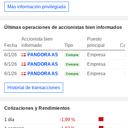
Más información privilegiada
Últimas operaciones de accionistas bien informados
Accionista bien
Puesto
Fecha
informado
Tipo
principal
Can
6/1/26
PANDORA AS
Empresa
1
Compra
6/1/26
PANDORA AS
Empresa
1
Compra
6/1/26
PANDORA AS
Empresa
1
Compra
Historial de transacciones
Cotizaciones y Rendimientos
1 día
-1,99 %