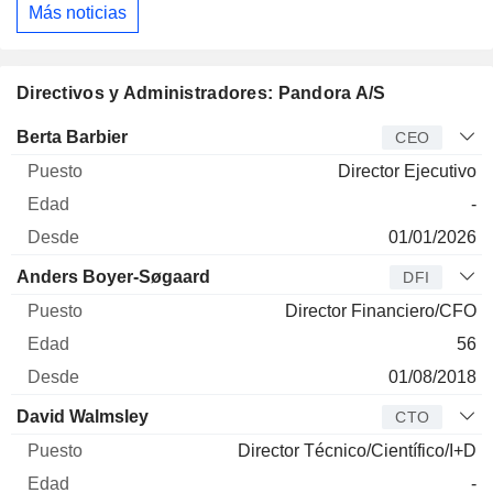
Más noticias
Directivos y Administradores: Pandora A/S
Director
Puesto
Edad
Desde
Berta Barbier
CEO
Director Ejecutivo
-
01/01/2026
Anders Boyer-Søgaard
DFI
Director Financiero/CFO
56
01/08/2018
David Walmsley
CTO
Director Técnico/Científico/I+D
-