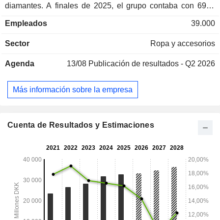
diamantes. A finales de 2025, el grupo contaba con 6998
puntos de venta (de los cuales 2811 eran tiendas
Empleados
39.000
conceptuales) en todo el mundo. Las ventas netas se
distribuyen geográficamente de la siguiente manera:
Sector
Ropa y accesorios
Europa/Oriente Medio/África (49,7 %), América del Norte
(36,1 %), Asia/Pacífico (7,7 %) y América Latina (6,5 %).
Agenda
13/08
Publicación de resultados - Q2 2026
Más información sobre la empresa
Cuenta de Resultados y Estimaciones