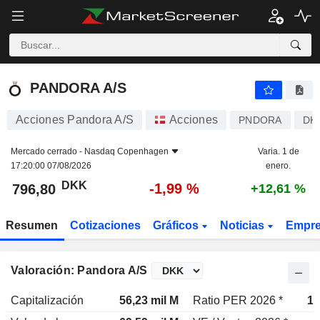
PANDORA A/S
796,80
kr
-1,99 %
PANDORA A/S
Acciones Pandora A/S
Acciones
PNDORA
DK
Mercado cerrado -
Nasdaq Copenhagen
Varia. 1 de
17:20:00 07/08/2026
enero.
DKK
-1,99 %
796,80
+12,61 %
Resumen
Cotizaciones
Gráficos
Noticias
Empr
Valoración: Pandora A/S
Capitalización
56,23 mil M
Ratio PER 2026 *
12