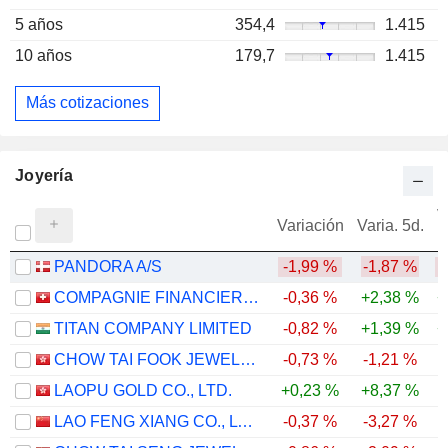
5 años
354,4
1.415
10 años
179,7
1.415
Más cotizaciones
Joyería
V
Variación
Varia. 5d.
PANDORA A/S
-1,99 %
-1,87 %
-
COMPAGNIE FINANCIERE RICHEMONT
-0,36 %
+2,38 %
+
TITAN COMPANY LIMITED
-0,82 %
+1,39 %
+
CHOW TAI FOOK JEWELLERY GROUP LIMITED
-0,73 %
-1,21 %
-
LAOPU GOLD CO., LTD.
+0,23 %
+8,37 %
-
LAO FENG XIANG CO., LTD.
-0,37 %
-3,27 %
-