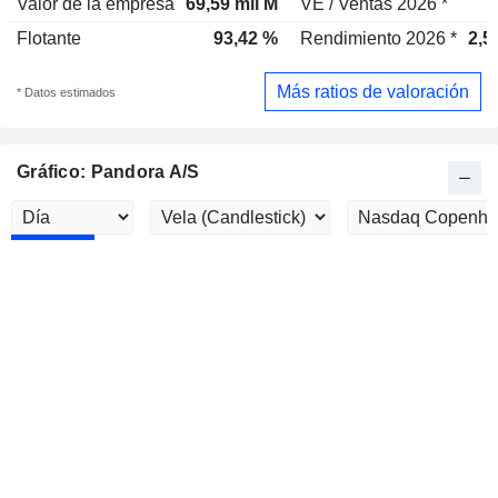
Valor de la empresa
69,59 mil M
VE / Ventas 2026 *
2
Flotante
93,42 %
Rendimiento 2026 *
2,5
Más ratios de valoración
* Datos estimados
Gráfico: Pandora A/S