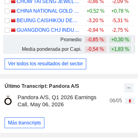
CHOW TAI SENG JEWELLERY CO., LTD.
-0,86 %
-2,09 %
CHINA NATIONAL GOLD GROUP GOLD JEWELLERY CO.,LTD.
+0,52 %
+0,78 %
BEIJING CAISHIKOU DEPARTMENT STORE CO.,LTD.
-3,20 %
-5,31 %
GUANGDONG CHJ INDUSTRY CO.,LTD.
-0,94 %
-2,75 %
-
Promedio
-0,85 %
+0,30 %
Media ponderada por Capi.
-0,54 %
+1,83 %
+
Ver todos los resultados del sector
Último Transcript: Pandora A/S
Pandora A/S, Q1 2026 Earnings
06/05
Call, May 06, 2026
Más transcripts