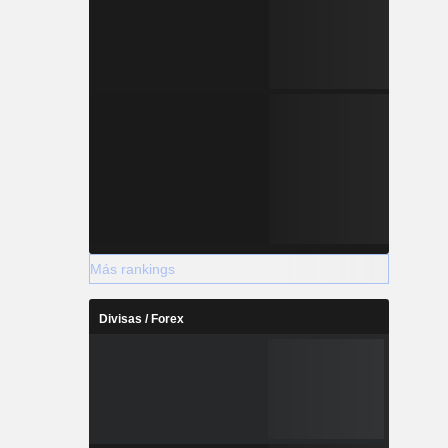
Más rankings
Divisas / Forex