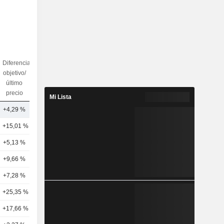
Diferencia
objetivo/
N.º de
último
analistas
precio
Mi Lista
+4,29 %
23
+15,01 %
20
+5,13 %
13
+9,66 %
16
4
+7,28 %
14
+25,35 %
17
+17,66 %
18