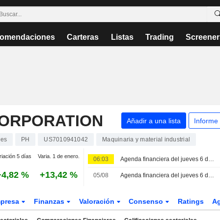
omendaciones
Carteras
Listas
Trading
Screener
CORPORATION
Añadir a una lista
Informe
nes
PH
US7010941042
Maquinaria y material industrial
riación 5 días
Varia. 1 de enero.
06:03
Agenda financiera del jueves 6 de agosto
+4,82 %
+13,42 %
05/08
Agenda financiera del jueves 6 de agosto
presa
Finanzas
Valoración
Consenso
Ratings
A