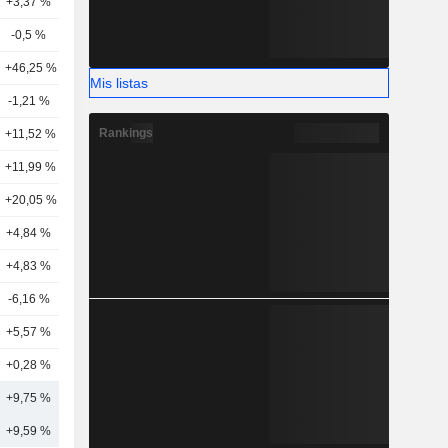
+3,37 %
17
-0,5 %
10
+46,25 %
2
Mis listas
-1,21 %
9
Rankings
+11,52 %
18
+11,99 %
16
+20,05 %
13
+4,84 %
13
+4,83 %
11
-6,16 %
11
+5,57 %
10
+0,28 %
18
+9,75 %
14
+9,59 %
16