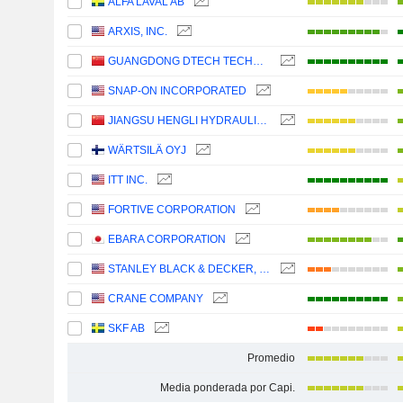
ALFA LAVAL AB
ARXIS, INC.
GUANGDONG DTECH TECHNOLOGY CO., LTD.
SNAP-ON INCORPORATED
JIANGSU HENGLI HYDRAULIC CO.,LTD
WÄRTSILÄ OYJ
ITT INC.
FORTIVE CORPORATION
EBARA CORPORATION
STANLEY BLACK & DECKER, INC.
CRANE COMPANY
SKF AB
Promedio
Media ponderada por Capi.