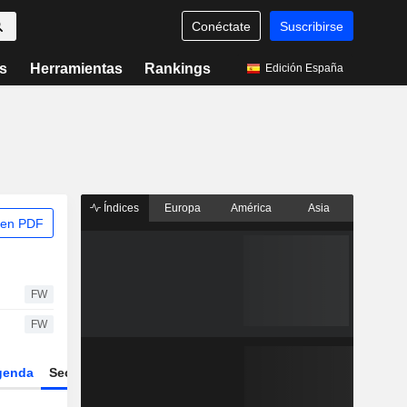
Conéctate
Suscribirse
s
Herramientas
Rankings
Edición España
Índices
Europa
América
Asia
 en PDF
FW
FW
genda
Sector
Derivados
ETFs