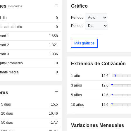
nes
Gráfico
mercados
Periodo
 día
0
Período
imado del día
0
cord 1
1.658
Más gráficos
cord 2
1.321
cord 3
1.036
pital promedio
0
Extremos de Cotización
otante media
0
1 año
12,6
3 años
12,6
ores
5 años
12,6
 5 días
15,5
10 años
12,6
 20 días
16,46
 50 días
17,7
Variaciones Mensuales