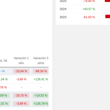
2025
-79,40 %
2024
+40,57 %
2023
-61,03 %
Variación 1
Variación 3
ia. 5d.
Capi.($)
año
años
.--%
-33,84 %
-89,34 %
111 M
1,04 %
-3,66 %
+128,41 %
14,83 mil M
,76 %
-
-
111 M
,09 %
-18,75 %
+19,53 %
5015,84 M
1,01 %
-3,89 %
+126,79 %