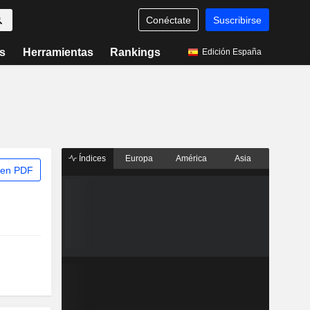
Conéctate
Suscribirse
s
Herramientas
Rankings
Edición España
Índices
Europa
América
Asia
 en PDF