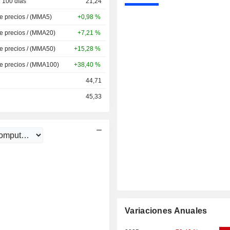
 100 días
21,24
de precios / (MMA5)
+0,98 %
de precios / (MMA20)
+7,21 %
de precios / (MMA50)
+15,28 %
de precios / (MMA100)
+38,40 %
44,71
45,33
Variaciones Anuales