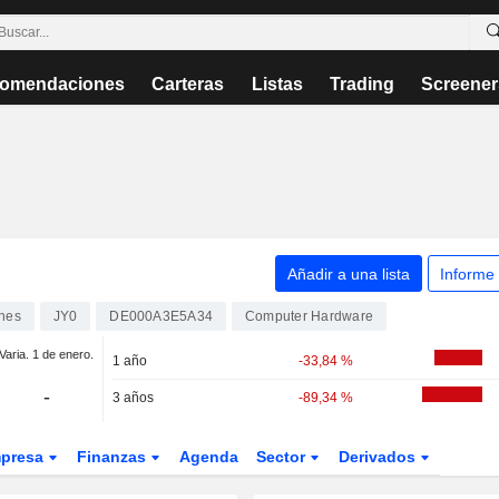
omendaciones
Carteras
Listas
Trading
Screener
Añadir a una lista
Informe
nes
JY0
DE000A3E5A34
Computer Hardware
Varia. 1 de enero.
1 año
-33,84 %
-
3 años
-89,34 %
presa
Finanzas
Agenda
Sector
Derivados