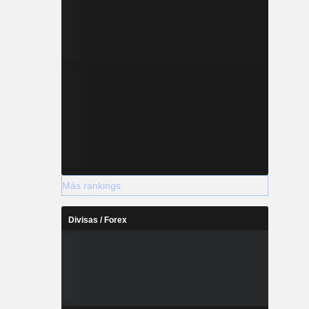
Más rankings
Divisas / Forex