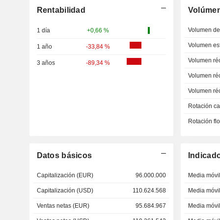
Rentabilidad
Volúme
Volumen del
1 día
+0,66 %
Volumen est
1 año
-33,84 %
Volumen ré
3 años
-89,34 %
Volumen ré
Volumen ré
Rotación ca
Rotación fl
Datos básicos
Indicad
Capitalización (EUR)
96.000.000
Media móvil
Capitalización (USD)
110.624.568
Media móvil
Ventas netas (EUR)
95.684.967
Media móvil