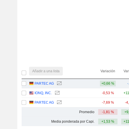
Añadir a una lista
Variación
Var
PARTEC AG
+0,66 %
-
IONQ, INC.
-0,53 %
+1
PARTEC AG
-7,69 %
-4
Promedio
-1,81 %
+9
Media ponderada por Capi.
+1,53 %
+1