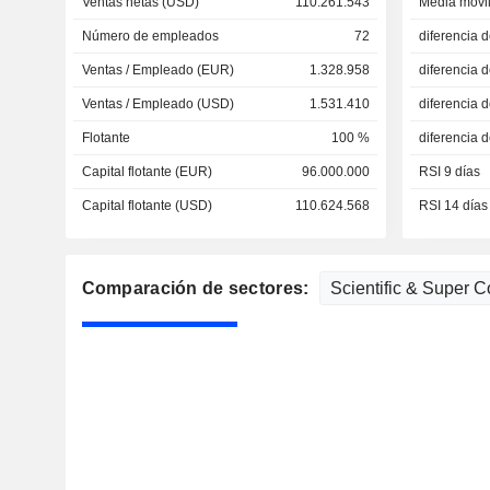
Ventas netas (USD)
110.261.543
Media móvil
Número de empleados
72
diferencia 
Ventas / Empleado (EUR)
1.328.958
diferencia 
Ventas / Empleado (USD)
1.531.410
diferencia 
Flotante
100 %
diferencia 
Capital flotante (EUR)
96.000.000
RSI 9 días
Capital flotante (USD)
110.624.568
RSI 14 días
Comparación de sectores: