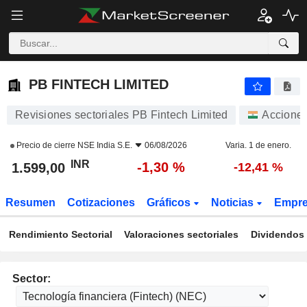
PB FINTECH LIMITED
1.599,00
₹
-1,30 %
PB FINTECH LIMITED
Revisiones sectoriales PB Fintech Limited
Accione
Precio de cierre
NSE India S.E.
06/08/2026
Varia. 1 de enero.
INR
-1,30 %
1.599,00
-12,41 %
Resumen
Cotizaciones
Gráficos
Noticias
Empr
Rendimiento Sectorial
Valoraciones sectoriales
Dividendos 
Sector: