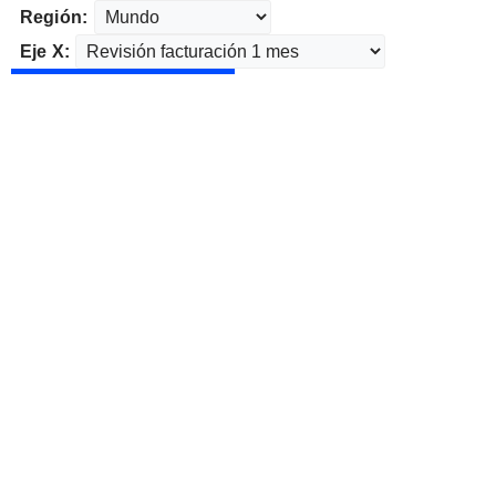
Región:
Eje X: