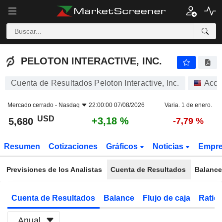
PELOTON INTERACTIVE, INC.
5,680
$
+3,18 %
PELOTON INTERACTIVE, INC.
Cuenta de Resultados Peloton Interactive, Inc.
Acci
Mercado cerrado -
Nasdaq
22:00:00 07/08/2026
Varia. 1 de enero.
USD
+3,18 %
5,680
-7,79 %
Resumen
Cotizaciones
Gráficos
Noticias
Empr
Previsiones de los Analistas
Cuenta de Resultados
Balance
Cuenta de Resultados
Balance
Flujo de caja
Ratios
Anual