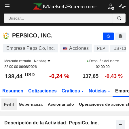
PEPSICO, INC.
138,44
$
-0,24 %
PEPSICO, INC.
Empresa PepsiCo, Inc.
Acciones
PEP
US7134
Mercado cerrado -
Nasdaq
Después del cierre
22:00:00 06/08/2026
02:00:00
USD
-0,24 %
138,44
137,85
-0,43 %
Resumen
Cotizaciones
Gráficos
Noticias
Empr
Perfil
Gobernanza
Accionariado
Operaciones de accionis
Descripción de la Actividad: PepsiCo, Inc.