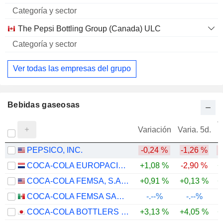
The Pepsi Bottling Group (Canada) ULC
Ver todas las empresas del grupo
Bebidas gaseosas
V
Variación
Varia. 5d.
PEPSICO, INC.
-0,24 %
-1,26 %
COCA-COLA EUROPACIFIC PARTNERS PLC
+1,08 %
-2,90 %
+
COCA-COLA FEMSA, S.A.B. DE C.V.
+0,91 %
+0,13 %
+
COCA-COLA FEMSA SAB DE CV
-.--%
-.--%
COCA-COLA BOTTLERS JAPAN HOLDINGS INC.
+3,13 %
+4,05 %
+