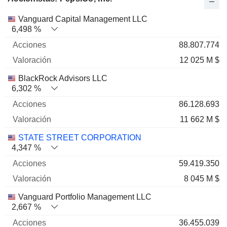
Nombre
Acciones
%
Valoración
Vanguard Capital Management LLC
6,498 %
88.807.774
12 025 M $
BlackRock Advisors LLC
6,302 %
86.128.693
11 662 M $
STATE STREET CORPORATION
4,347 %
59.419.350
8 045 M $
Vanguard Portfolio Management LLC
2,667 %
36.455.039