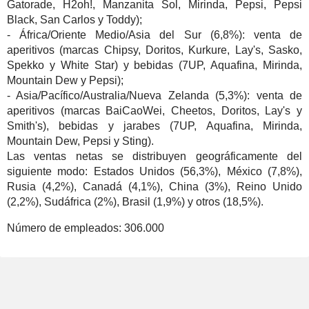
Gatorade, H2oh!, Manzanita Sol, Mirinda, Pepsi, Pepsi
Black, San Carlos y Toddy);
- África/Oriente Medio/Asia del Sur (6,8%): venta de
aperitivos (marcas Chipsy, Doritos, Kurkure, Lay's, Sasko,
Spekko y White Star) y bebidas (7UP, Aquafina, Mirinda,
Mountain Dew y Pepsi);
- Asia/Pacífico/Australia/Nueva Zelanda (5,3%): venta de
aperitivos (marcas BaiCaoWei, Cheetos, Doritos, Lay's y
Smith's), bebidas y jarabes (7UP, Aquafina, Mirinda,
Mountain Dew, Pepsi y Sting).
Las ventas netas se distribuyen geográficamente del
siguiente modo: Estados Unidos (56,3%), México (7,8%),
Rusia (4,2%), Canadá (4,1%), China (3%), Reino Unido
(2,2%), Sudáfrica (2%), Brasil (1,9%) y otros (18,5%).
Número de empleados:
306.000