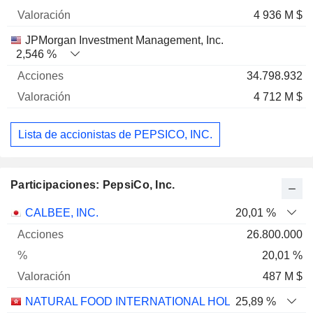
4 936 M $
JPMorgan Investment Management, Inc.
2,546 %
34.798.932
4 712 M $
Lista de accionistas de PEPSICO, INC.
Participaciones: PepsiCo, Inc.
Nombre
Acciones
%
Valoración
CALBEE, INC.
20,01 %
26.800.000
20,01 %
487 M $
NATURAL FOOD INTERNATIONAL HOLDING LIMITED
25,89 %