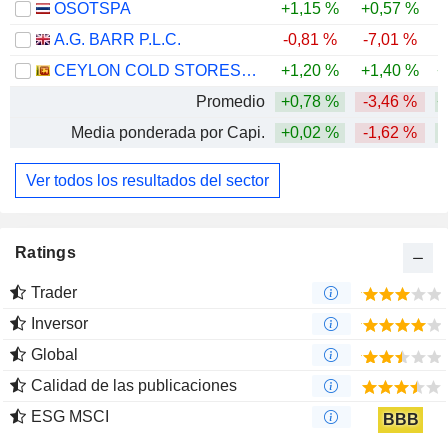
OSOTSPA
+1,15 %
+0,57 %
A.G. BARR P.L.C.
-0,81 %
-7,01 %
-
CEYLON COLD STORES PLC
+1,20 %
+1,40 %
+
Promedio
+0,78 %
-3,46 %
+
Media ponderada por Capi.
+0,02 %
-1,62 %
Ver todos los resultados del sector
Ratings
Trader
Inversor
Global
Calidad de las publicaciones
ESG MSCI
BBB