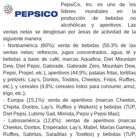
PepsiCo, Inc. es uno de los
líderes mundiales en la
producción de bebidas no
alcohólicas y aperitivos. Las
ventas netas se desglosan por áreas de actividad de la
siguiente manera:
- Norteamérica (60%): venta de bebidas (50.3% de las
ventas netas; refrescos, jugos concentrados, agua, té y
bebidas a base de café; marcas Aquafina, Diet Mountain
Dew, Diet Pepsi, Gatorade, Gatorade Zero, Mountain Dew,
Pepsi, Propel, etc.), aperitivos (44,9%; patatas fritas, tortillas
y pretzels; Lay's, Doritos, Tostitos, Cheetos, Fritos, Ruffles,
etc.), y cereales (4,8%; cereales listos para consumir, arroz,
trigo, etc.);
- Europa (15,1%): venta de aperitivos (marcas Cheetos,
Chipita, Doritos, Lay's, Ruffles y Walkers) y bebidas (7UP,
Diet Pepsi, Lubimy Sad, Mirinda, Pepsi y Pepsi Max);
- Latinoamérica (12,8%): ventas de aperitivos (marcas
Cheetos, Doritos, Emperador, Lay's, Mabel, Marías Gamesa,
Ruffles, Sabritas, Saladitas y Tostitos) y bebidas (7UP,