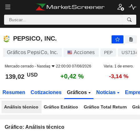
PEPSICO, INC.
139,02
$
+0,42 %
PEPSICO, INC.
Gráficos PepsiCo, Inc.
Acciones
PEP
US7134
Mercado cerrado -
Nasdaq
22:00:00 07/08/2026
Varia. 1 de enero.
USD
+0,42 %
139,02
-3,14 %
Resumen
Cotizaciones
Gráficos
Noticias
Empr
Análisis técnico
Gráfico Estático
Gráfico Total Return
Grá
Gráfico: Análisis técnico