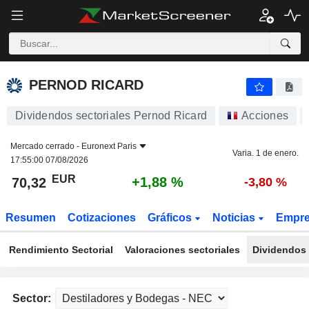
PERNOD RICARD
70,32
€
+1,88 %
PERNOD RICARD
Dividendos sectoriales Pernod Ricard
Acciones
Mercado cerrado -
Euronext Paris
Varia. 1 de enero.
17:55:00 07/08/2026
EUR
+1,88 %
70,32
-3,80 %
Resumen
Cotizaciones
Gráficos
Noticias
Empr
Rendimiento Sectorial
Valoraciones sectoriales
Dividendos 
Sector: