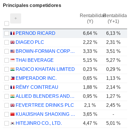
Principales competidores
Rentabilidad
Rentabilidad
(Y)
(Y+1)
PERNOD RICARD
6,64 %
6,13 %
DIAGEO PLC
2,22 %
2,31 %
BROWN-FORMAN CORPORATION
3,33 %
3,51 %
THAI BEVERAGE
5,15 %
5,27 %
RADICO KHAITAN LIMITED
0,23 %
0,29 %
EMPERADOR INC.
0,65 %
1,13 %
RÉMY COINTREAU
1,88 %
2,14 %
ALLIED BLENDERS AND DISTILLERS LIMITED
0,95 %
1,27 %
FEVERTREE DRINKS PLC
2,1 %
2,45 %
KUAIJISHAN SHAOXING RICE WINE CO., LTD.
3,65 %
-
HITEJINRO CO., LTD.
4,47 %
5,01 %