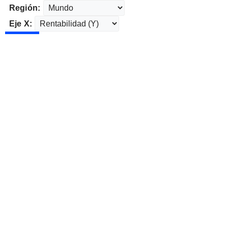
Región:
Eje X: