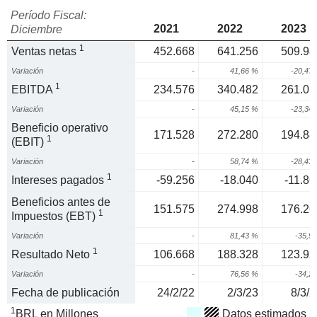
Período Fiscal:
2021
2022
2023
Diciembre
1
Ventas netas
452.668
641.256
509.98
Variación
-
41,66 %
-20,47
1
EBITDA
234.576
340.482
261.01
Variación
-
45,15 %
-23,34
Beneficio operativo
171.528
272.280
194.88
1
(EBIT)
Variación
-
58,74 %
-28,43
1
Intereses pagados
-59.256
-18.040
-11.86
Beneficios antes de
151.575
274.998
176.26
1
Impuestos (EBT)
Variación
-
81,43 %
-35,9
1
Resultado Neto
106.668
188.328
123.92
Variación
-
76,56 %
-34,2
Fecha de publicación
24/2/22
2/3/23
8/3/2
1
BRL en Millones
Datos estimados