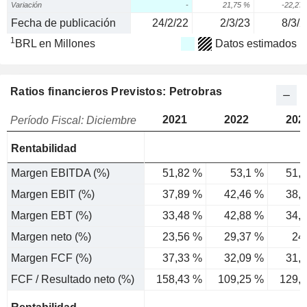
Variación
-
21,75 %
-22,27
Fecha de publicación
24/2/22
2/3/23
8/3/2
1
BRL en Millones
Datos estimados
Ratios financieros Previstos: Petrobras
2021
2022
202
Período Fiscal: Diciembre
Rentabilidad
Margen EBITDA (%)
51,82 %
53,1 %
51,
Margen EBIT (%)
37,89 %
42,46 %
38,
Margen EBT (%)
33,48 %
42,88 %
34,
Margen neto (%)
23,56 %
29,37 %
24
Margen FCF (%)
37,33 %
32,09 %
31,
FCF / Resultado neto (%)
158,43 %
109,25 %
129,