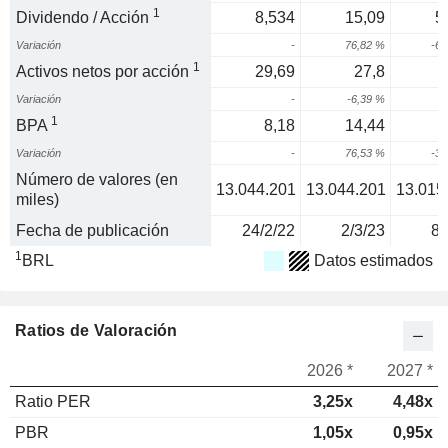
1
Dividendo / Acción
8,534
15,09
5
Variación
-
76,82 %
-63
1
Activos netos por acción
29,69
27,8
Variación
-
-6,39 %
5
1
BPA
8,18
14,44
Variación
-
76,53 %
-33
Número de valores (en
13.044.201
13.044.201
13.015
miles)
Fecha de publicación
24/2/22
2/3/23
8/
1
BRL
Datos estimados
Ratios de Valoración
2026 *
2027 *
Ratio PER
3,25x
4,48x
PBR
1,05x
0,95x