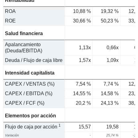
Rentabilidad
ROA
10,88 %
19,32 %
12,
ROE
30,66 %
50,23 %
33,
Salud financiera
Apalancamiento
1,13x
0,66x
0
(Deuda/EBITDA)
Deuda / Flujo de caja libre
1,57x
1,09x
1
Intensidad capitalista
CAPEX / VENTAS (%)
7,54 %
7,74 %
12,
CAPEX / EBITDA (%)
14,55 %
14,58 %
23,
CAPEX / FCF (%)
20,2 %
24,13 %
38,
Elementos por acción
1
Flujo de caja por acción
15,57
19,58
1
Variación
-
25,74 %
-15