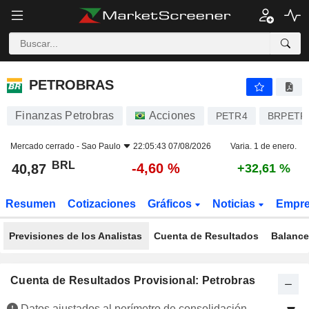
PETROBRAS
40,87
R$
-4,60 %
PETROBRAS
Finanzas Petrobras
Acciones
PETR4
BRPETR
Mercado cerrado -
Sao Paulo
22:05:43 07/08/2026
Varia. 1 de enero.
BRL
-4,60 %
40,87
+32,61 %
Resumen
Cotizaciones
Gráficos
Noticias
Empr
Previsiones de los Analistas
Cuenta de Resultados
Balance
Cuenta de Resultados Provisional: Petrobras
Datos ajustados al perímetro de consolidación