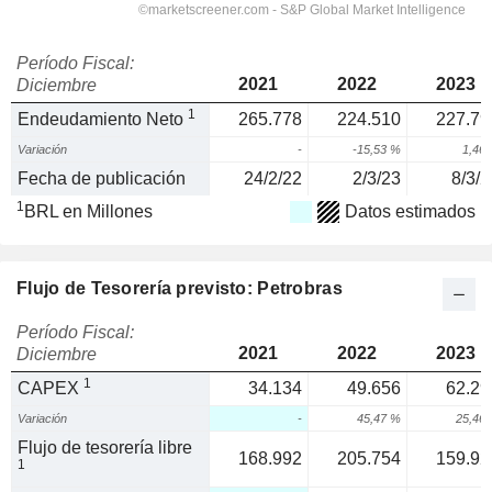
Período Fiscal:
2021
2022
2023
Diciembre
1
Endeudamiento Neto
265.778
224.510
227.79
Variación
-
-15,53 %
1,46
Fecha de publicación
24/2/22
2/3/23
8/3/2
1
BRL en Millones
Datos estimados
Flujo de Tesorería previsto: Petrobras
Período Fiscal:
2021
2022
2023
Diciembre
1
CAPEX
34.134
49.656
62.29
Variación
-
45,47 %
25,46
Flujo de tesorería libre
168.992
205.754
159.92
1