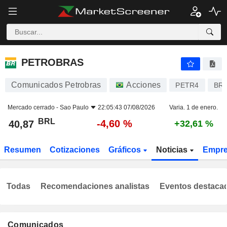
PETROBRAS
40,87
R$
-4,60 %
PETROBRAS
Comunicados Petrobras
Acciones
PETR4
BR
Mercado cerrado -
Sao Paulo
22:05:43 07/08/2026
Varia. 1 de enero.
BRL
-4,60 %
40,87
+32,61 %
Resumen
Cotizaciones
Gráficos
Noticias
Empr
Todas
Recomendaciones analistas
Eventos destaca
Comunicados