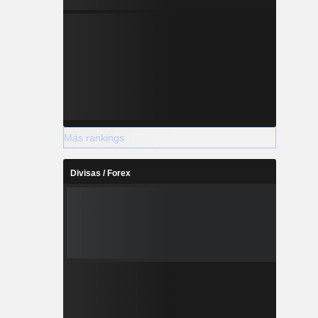
Más rankings
Divisas / Forex