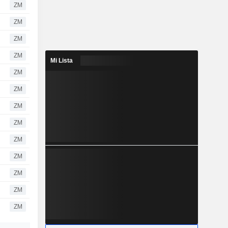
ZM
ZM
ZM
ZM
Mi Lista
ZM
ZM
ZM
ZM
ZM
ZM
ZM
ZM
ZM