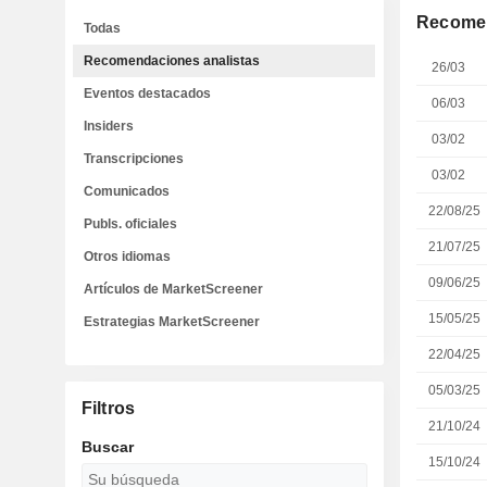
Recomen
Todas
Recomendaciones analistas
26/03
Eventos destacados
06/03
Insiders
03/02
Transcripciones
03/02
Comunicados
22/08/25
Publs. oficiales
21/07/25
Otros idiomas
09/06/25
Artículos de MarketScreener
15/05/25
Estrategias MarketScreener
22/04/25
05/03/25
Filtros
21/10/24
Buscar
15/10/24