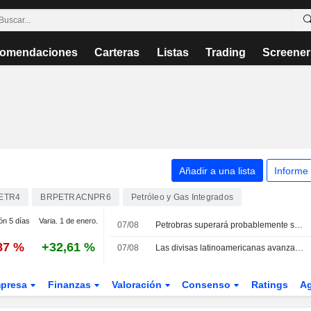
omendaciones
Carteras
Listas
Trading
Screener
Añadir a una lista
Informe
ETR4
BRPETRACNPR6
Petróleo y Gas Integrados
ón 5 días
Varia. 1 de enero.
07/08
Petrobras superará probablemente sus objetivos de producción de crudo para 2026, según su consejera delegada
87 %
+32,61 %
07/08
Las divisas latinoamericanas avanzan ante la debilidad del empleo en EE. UU., que lastra al dólar; signo mixto en las bolsas
presa
Finanzas
Valoración
Consenso
Ratings
A