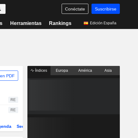
Conéctate
Suscribirse
s
Herramientas
Rankings
Edición España
Índices
Europa
América
Asia
 en PDF
RE
RE
genda
Sector
Derivados
ETFs