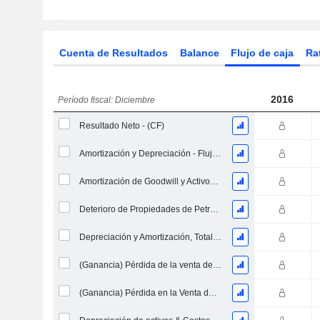
Cuenta de Resultados
Balance
Flujo de caja
Ra
2016
Período fiscal: Diciembre
Resultado Neto - (CF)
Amortización y Depreciación - Flujo de Efectivo
Amortización de Goodwill y Activos Intangibles - (CF) - (Específico del Modelo)
Deterioro de Propiedades de Petróleo, Gas y Minerales - (CF)
Depreciación y Amortización, Total - CF
(Ganancia) Pérdida de la venta de un activo
(Ganancia) Pérdida en la Venta de Inversiones - (CF)