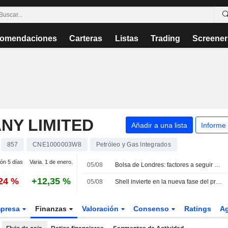
omendaciones
Carteras
Listas
Trading
Screener
NY LIMITED
Añadir a una lista
Informe
857
CNE1000003W8
Petróleo y Gas Integrados
ión 5 días
Varia. 1 de enero.
05/08
Bolsa de Londres: factores a seguir el 5 de agosto
,24 %
+12,35 %
05/08
Shell invierte en la nueva fase del proyecto de gas Surat de Arrow Energy
presa
Finanzas
Valoración
Consenso
Ratings
A