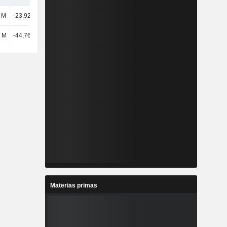
 M
-23,92 mil M
29,8 mil M
10,26 mil M
l M
-44,76 mil M
-68,88 mil M
-17,43 mil M
Materias primas