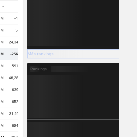
-
-
-
1438 M
 M
-4400 M
-471 M
-468 M
 M
5161 M
-34,96 mil M
-8236 M
l M
24,34 mil M
29,66 mil M
32,48 mil M
Más rankings
l M
-256 mil M
-307 mil M
-266 mil M
l M
591 mil M
537 mil M
574 mil M
Rankings
l M
48,28 mil M
89,31 mil M
35,98 mil M
l M
639 mil M
626 mil M
610 mil M
l M
-652 mil M
-638 mil M
-610 mil M
l M
-31,49 mil M
-57,05 mil M
-17,99 mil M
l M
-684 mil M
-695 mil M
-628 mil M