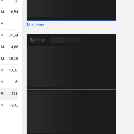
l M
2207 M
4244 M
6273 M
l M
-18,54 mil M
-18,64 mil M
-17,53 mil M
 M
45 M
743 M
1084 M
Mis listas
l M
34,68 mil M
36,14 mil M
29,22 mil M
Rankings
l M
-14,66 mil M
-12,4 mil M
-1150 M
l M
-19,19 mil M
9934 M
15,2 mil M
 M
40,37 mil M
-25,11 mil M
-42,07 mil M
 M
6591 M
-3674 M
4333 M
 M
457 mil M
407 mil M
413 mil M
l M
-281 mil M
-302 mil M
-292 mil M
-
-
604 M
1503 M
-
-
-
-103 M