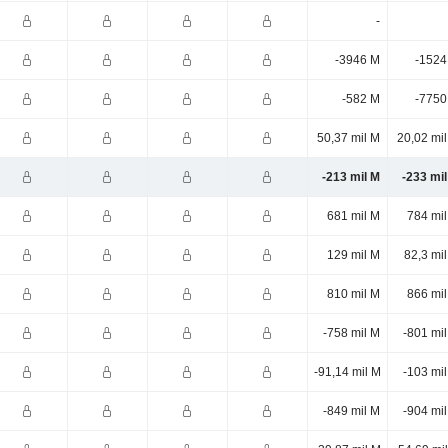
-
-3946 M
-1524
-582 M
-7750
50,37 mil M
20,02 mi
-213 mil M
-233 mi
681 mil M
784 mi
129 mil M
82,3 mi
810 mil M
866 mi
-758 mil M
-801 mi
-91,14 mil M
-103 mi
-849 mil M
-904 mi