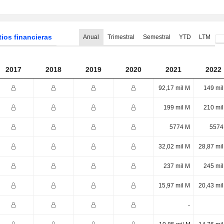
tios financieras
Anual
Trimestral
Semestral
YTD
LTM
2017
2018
2019
2020
2021
2022
92,17 mil M
149 mi
199 mil M
210 mi
5774 M
5574
32,02 mil M
28,87 mi
237 mil M
245 mi
15,97 mil M
20,43 mi
-