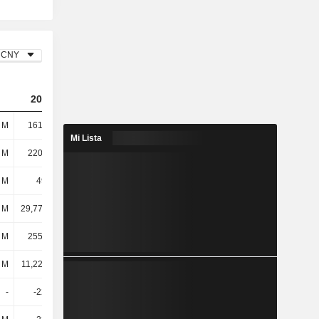
CNY
2023
2024
2025
l M
161 mil M
165 mil M
157 mil M
Mi Lista
l M
220 mil M
228 mil M
232 mil M
 M
4920 M
3823 M
6290 M
l M
29,77 mil M
15,32 mil M
15,07 mil M
l M
255 mil M
247 mil M
253 mil M
l M
11,22 mil M
8805 M
8725 M
-
-2218 M
-4946 M
-1989 M