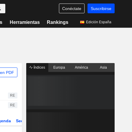
Conéctate
Suscribirse
s
Herramientas
Rankings
Edición España
Índices
Europa
América
Asia
 en PDF
RE
RE
genda
Sector
Derivados
ETFs