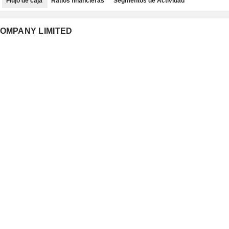
Flujo de caja
Ratios financieras
Segmentos de Actividad
 COMPANY LIMITED