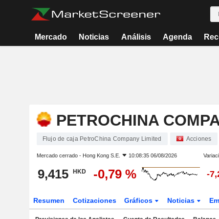
Mercado
Noticias
Análisis
Agenda
Rec
PETROCHINA COMPA
Flujo de caja PetroChina Company Limited
Acciones
Mercado cerrado -
Hong Kong S.E.
10:08:35 06/08/2026
Variac
9,415
-0,79 %
HKD
-7
Resumen
Cotizaciones
Gráficos
Noticias
Em