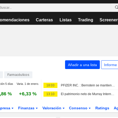
omendaciones
Carteras
Listas
Trading
Screener
Añadir a una lista
Informe
Farmacéuticos
ción 5 días
Varia. 1 de enero.
18:03
PFIZER INC. : Bernstein se mantiene neutral sin recomendación.
,86 %
+6,33 %
13:10
El patrimonio neto de Murray International crece, pero su rentabilidad queda por debajo del índice de referencia
presa
Finanzas
Valoración
Consenso
Ratings
A