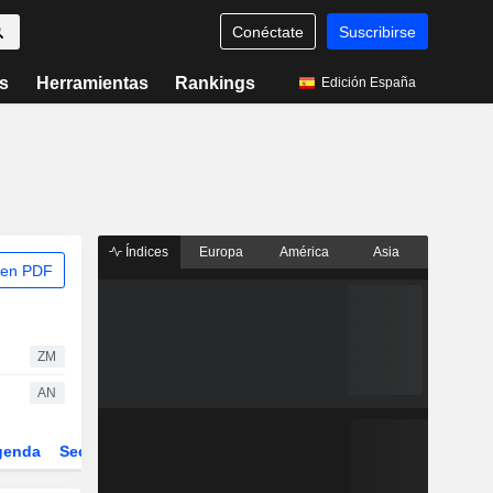
Conéctate
Suscribirse
s
Herramientas
Rankings
Edición España
Índices
Europa
América
Asia
 en PDF
ZM
AN
genda
Sector
Derivados
ETFs