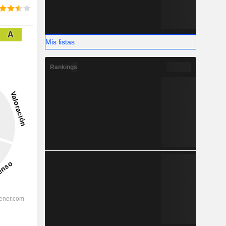
A
Mis listas
Rankings