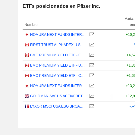
ETFs posicionados en Pfizer Inc.
Varia.
Nombre
en
NOMURA NEXT FUNDS INTERNATIONAL EQUITY MSCI-KOKUSAI (YEN-HEDGED) ETF - JPY
+10,
FIRST TRUST ALPHADEX U.S. HEALTH CARE SECTOR INDEX ETF - CAD HEDGED
-.-
BMO PREMIUM YIELD ETF - CAD
+4,5
BMO PREMIUM YIELD ETF - USD
+1,3
BMO PREMIUM YIELD ETF - CAD HEDGED
+1,6
NOMURA NEXT FUNDS INTERNATIONAL EQUITY MSCI-KOKUSAI (UNHEDGED) ETF - JPY
+13,
GOLDMAN SACHS ACTIVEBETA PARIS-ALIGNED SUSTAINABLE US LARGE CAP EQUITY UCITS ETF - USD
+12,
LYXOR MSCI USA ESG BROAD CTB (DR) UCITS ETF - DIST - EUR
-.-