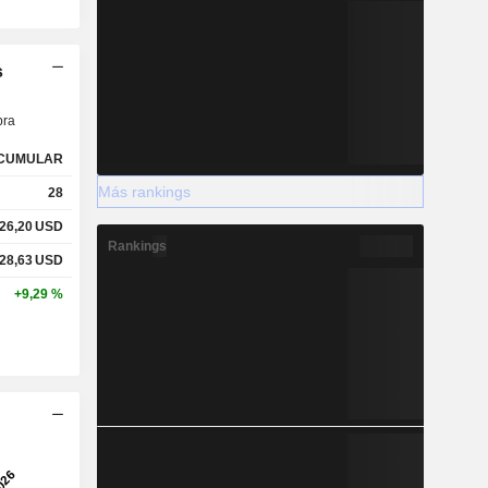
s
ra
CUMULAR
Más rankings
28
26,20
USD
Rankings
28,63
USD
+9,29 %