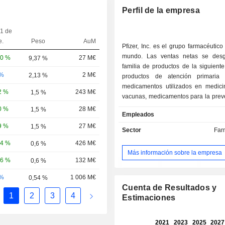
Perfil de la empresa
 1 de
e.
Peso
AuM
Pfizer, Inc. es el grupo farmacéutico 
mundo. Las ventas netas se desg
20 %
27 M€
9,37 %
familia de productos de la siguiente
-%
2 M€
2,13 %
productos de atención primaria 
medicamentos utilizados en medicin
2 %
243 M€
1,5 %
vacunas, medicamentos para la preve
tratamiento de la COVID-19, ant
0 %
28 M€
1,5 %
Empleados
productos basados en ARNm, etc.; - productos
9 %
27 M€
1,5 %
de cuidados especializados (
Sector
Far
medicamentos utilizados en inmun
24 %
426 M€
0,6 %
hospitales y para el tratam
Más información sobre la empresa
enfermedades raras, medi
96 %
132 M€
0,6 %
antiinflamatorios, etc.; - productos oncológicos
(24,5 %); - Otros (1,9 %). Estados Unidos
-%
1 006 M€
0,54 %
representa el 60,8 % de las ventas ne
Cuenta de Resultados y
1
2
3
4
Estimaciones