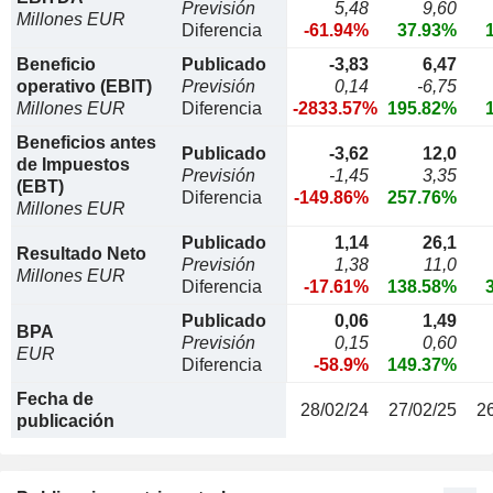
Previsión
5,48
9,60
Millones EUR
Diferencia
-61.94%
37.93%
Beneficio
Publicado
-3,83
6,47
operativo (EBIT)
Previsión
0,14
-6,75
Millones EUR
Diferencia
-2833.57%
195.82%
Beneficios antes
Publicado
-3,62
12,0
de Impuestos
Previsión
-1,45
3,35
(EBT)
Diferencia
-149.86%
257.76%
Millones EUR
Publicado
1,14
26,1
Resultado Neto
Previsión
1,38
11,0
Millones EUR
Diferencia
-17.61%
138.58%
Publicado
0,06
1,49
BPA
Previsión
0,15
0,60
EUR
Diferencia
-58.9%
149.37%
Fecha de
28/02/24
27/02/25
2
publicación