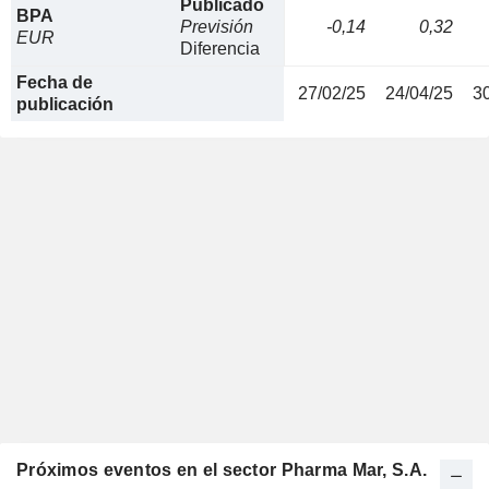
Publicado
BPA
Previsión
-0,14
0,32
EUR
Diferencia
Fecha de
27/02/25
24/04/25
3
publicación
Próximos eventos en el sector Pharma Mar, S.A.