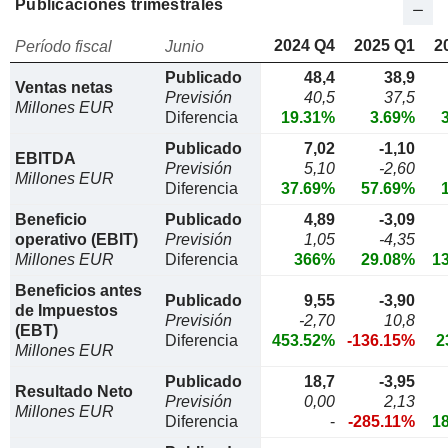
Publicaciones trimestrales
2024 Q4
2025 Q1
2
Período fiscal
Junio
Publicado
48,4
38,9
Ventas netas
Previsión
40,5
37,5
Millones EUR
Diferencia
19.31%
3.69%
Publicado
7,02
-1,10
EBITDA
Previsión
5,10
-2,60
Millones EUR
Diferencia
37.69%
57.69%
Beneficio
Publicado
4,89
-3,09
operativo (EBIT)
Previsión
1,05
-4,35
Millones EUR
Diferencia
366%
29.08%
1
Beneficios antes
Publicado
9,55
-3,90
de Impuestos
Previsión
-2,70
10,8
(EBT)
Diferencia
453.52%
-136.15%
2
Millones EUR
Publicado
18,7
-3,95
Resultado Neto
Previsión
0,00
2,13
Millones EUR
Diferencia
-
-285.11%
1