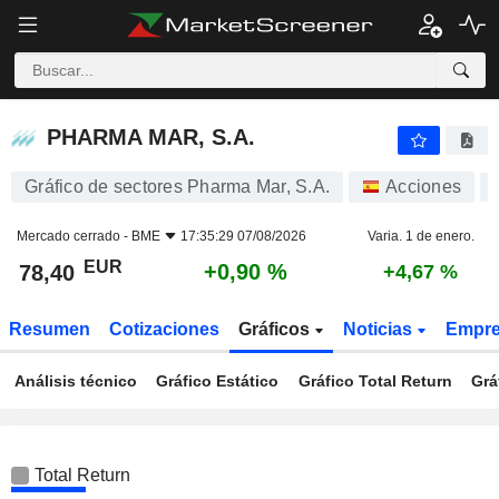
PHARMA MAR, S.A.
78,40
€
+0,90 %
PHARMA MAR, S.A.
Gráfico de sectores Pharma Mar, S.A.
Acciones
Mercado cerrado -
BME
17:35:29 07/08/2026
Varia. 1 de enero.
EUR
+0,90 %
78,40
+4,67 %
Resumen
Cotizaciones
Gráficos
Noticias
Empr
Análisis técnico
Gráfico Estático
Gráfico Total Return
Grá
Total Return