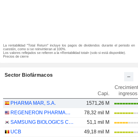
La rentabilidad "Total Return" incluye los pagos de dividendos durante el periodo en
cuestión, como si se reinvirtieran al 100%.
Los valores reflejados se refieren a la «Rentabilidad total» (solo si está disponible).
Precios de cierre
Sector Biofármacos
Crecimien
Capi.
ingresos
PHARMA MAR, S.A.
1571,26 M
REGENERON PHARMACEUTICALS, INC.
78,32 mil M
SAMSUNG BIOLOGICS CO.,LTD.
51,1 mil M
UCB
49,18 mil M